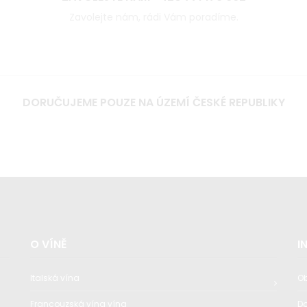
Zavolejte nám, rádi Vám poradíme.
DORUČUJEME POUZE NA ÚZEMÍ ČESKÉ REPUBLIKY
O VÍNĚ
I
Italská vína
O
Francouzská vína vína
D