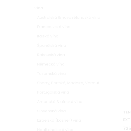
Vína
Australská & novozélandská vína
Francouzská vína
Italská vína
Španělská vína
Rakouská vína
Německá vína
Tuzemská vína
Sherry, Portské, Madeira, Vermut
Portugalská vína
Americká & africká vína
Slovenská vína
TEN
EXT
Izraelská (kosher) vína
735
Nealkoholická vína