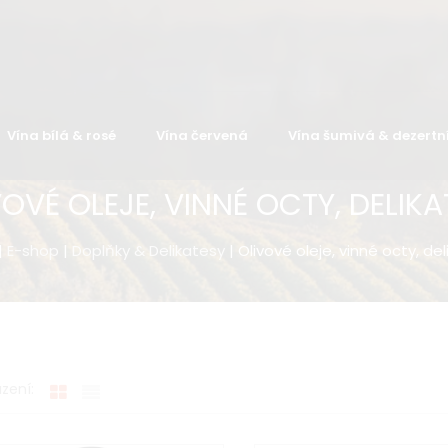
Vína bílá & rosé
Vína červená
Vína šumivá & dezertn
VOVÉ OLEJE, VINNÉ OCTY, DELIKA
|
E-shop
|
Doplňky & Delikatesy
| Olivové oleje, vinné octy, de
zení: