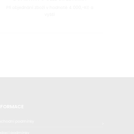
Při objednání zboží v hodnotě 4 000,-Kč a
vyšší
NFORMACE
bchodní podmínky
odací podmínky