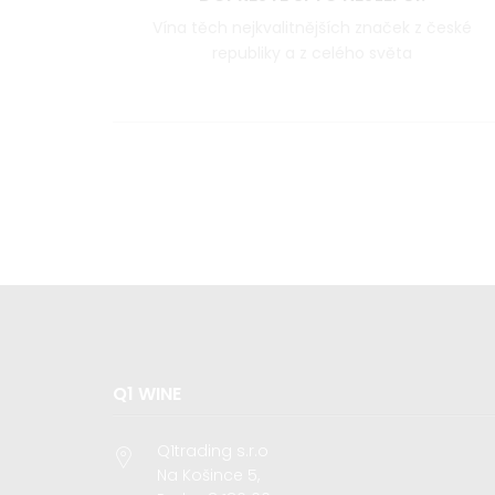
Vína těch nejkvalitnějších značek z české
republiky a z celého světa
Q1 WINE
Q1trading s.r.o
Na Košince 5,