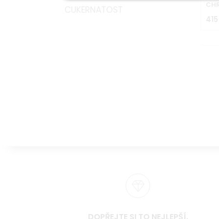
CHR
2
S
CUKERNATOST
1
2
415
3
K
2
K
K
DOPŘEJTE SI TO NEJLEPŠÍ.