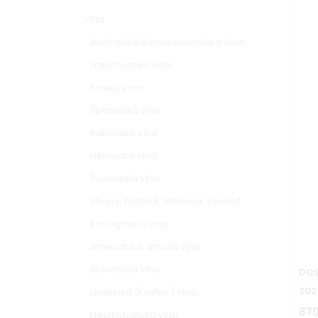
Vína
Australská & novozélandská vína
Francouzská vína
Italská vína
Španělská vína
Rakouská vína
Německá vína
Tuzemská vína
Sherry, Portské, Madeira, Vermut
Portugalská vína
Americká & africká vína
Slovenská vína
DOS
202
Izraelská (kosher) vína
870
Nealkoholická vína