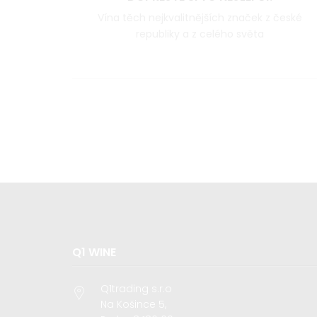
Vína těch nejkvalitnějších značek z české
republiky a z celého světa
Q1 WINE
Q1trading s.r.o
Na Košince 5,