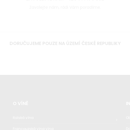
Zavolejte nám, rádi Vám poradíme.
DORUČUJEME POUZE NA ÚZEMÍ ČESKÉ REPUBLIKY
O VÍNĚ
I
Italská vína
O
Francouzská vína vína
D