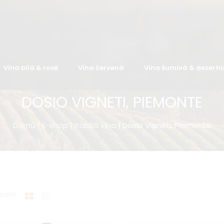
Vína bílá & rosé
Vína červená
Vína šumivá & dezertn
DOSIO VIGNETI, PIEMONTE
Domů
|
E-shop
|
Italská vína
| Dosio Vigneti, Piemonte
zení: