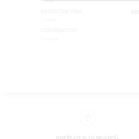
bílé
2
3
K
2
KATEGORIE VÍNA
495
K
tiché
K
CUKERNATOST
suché
DOPŘEJTE SI TO NEJLEPŠÍ.