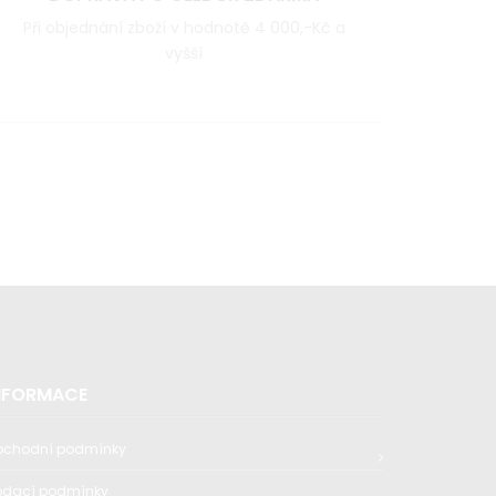
Při objednání zboží v hodnotě 4 000,-Kč a
vyšší
NFORMACE
bchodní podmínky
odací podmínky