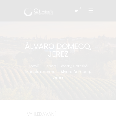
0
ÁLVARO DOMECQ,
JEREZ
Domů
|
E-shop
|
Sherry, Portské,
Madeira, Vermut
| Álvaro Domecq,
Jerez
VYHLEDÁVÁNÍ