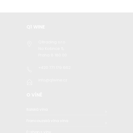
Q1 WINE
Q1trading s.r.o
Na Košince 5,
Praha 8 180 00
+420 771 179 662
info@q1wine.cz
O VÍNĚ
Italská vína
Francouzská vína vína
E-shop s víny