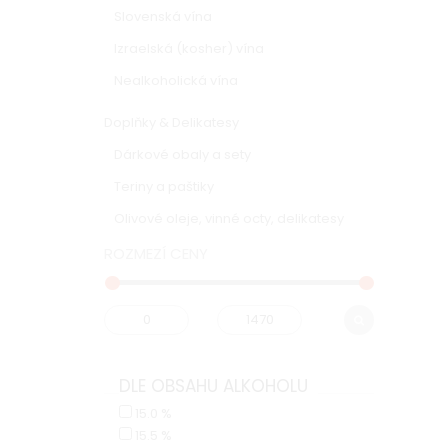
Slovenská vína
Izraelská (kosher) vína
Nealkoholická vína
Doplňky & Delikatesy
Dárkové obaly a sety
Teriny a paštiky
Olivové oleje, vinné octy, delikatesy
ROZMEZÍ CENY
DLE OBSAHU ALKOHOLU
15.0 %
15.5 %