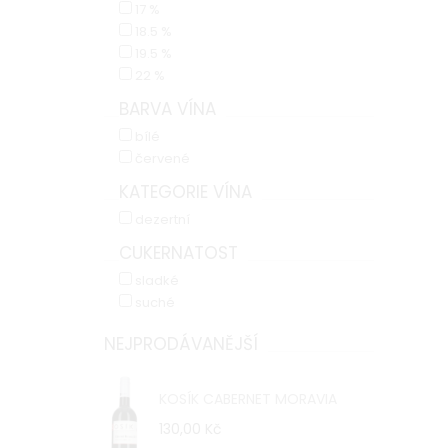
17 %
18.5 %
19.5 %
22 %
BARVA VÍNA
bílé
červené
KATEGORIE VÍNA
dezertní
CUKERNATOST
sladké
suché
NEJPRODÁVANĚJŠÍ
KOSÍK CABERNET MORAVIA
130,00 Kč