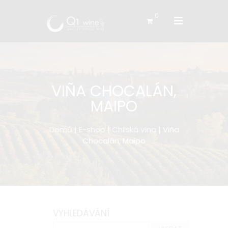
0
VIÑA CHOCALÁN,
MAIPO
Domů
|
E-shop
|
Chilská vína
| Viña
Chocalán, Maipo
VYHLEDÁVÁNÍ