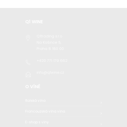
Q1 WINE
Q1trading s.r.o
Na Košince 5,
Praha 8 180 00
+420 771 179 662
info@q1wine.cz
O VÍNĚ
Italská vína
Francouzská vína vína
E-shop s víny