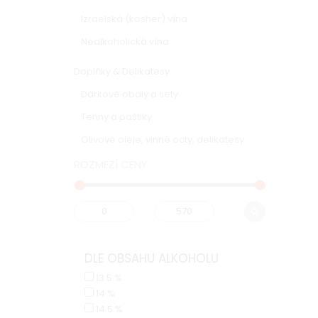
Izraelská (kosher) vína
Nealkoholická vína
Doplňky & Delikatesy
Dárkové obaly a sety
Teriny a paštiky
Olivové oleje, vinné octy, delikatesy
ROZMEZÍ CENY
DLE OBSAHU ALKOHOLU
13.5 %
14 %
14.5 %