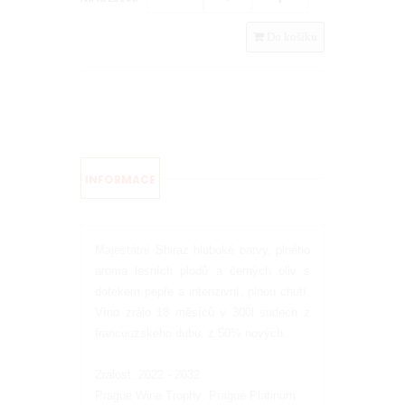
Do košíku
INFORMACE
Majestátní Shiraz hluboké barvy, plného
aroma lesních plodů a černých oliv s
dotekem pepře a intenzivní, plnou chutí.
Víno zrálo 18 měsíců v 300l sudech z
francouzského dubu, z 50% nových.
Zralost: 2022 - 2032
Prague Wine Trophy: Prague Platinum