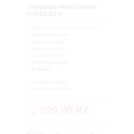
SALOMON FINNISS RIVER
SHIRAZ 2018
Kategorie:
Salomon Estate, Finniss River
Obsah alkoholu: 14.5%
Barva vína: červené
Kategorie vína: tiché
Cukernatost: suché
Odrůda: Shiraz | Syrah
Je skladem
EAN: 9331748003017
Výrobce: Salomon Estate
1 020,00
Kč
-
+
Množství: