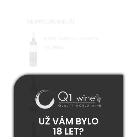
NEJPRODÁVANĚJŠÍ
KOSÍK CABERNET MORAVIA
130,00 Kč
DÜRNBERG ZWEIGELT
FALKENSTEIN 2021
330,00 Kč
UŽ VÁM BYLO
WATERKLOOF FALSE BAY SYRAH
18 LET?
2022