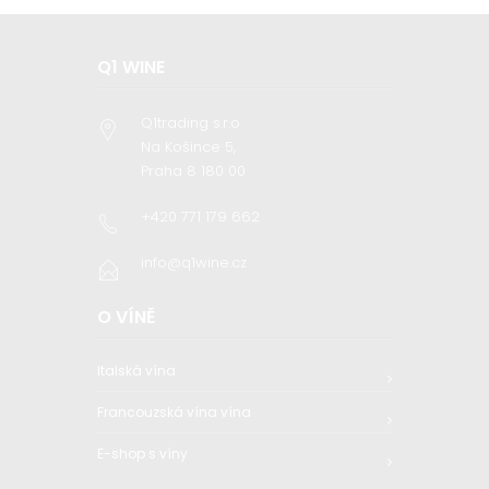
Q1 WINE
Q1trading s.r.o
Na Košince 5,
Praha 8 180 00
+420 771 179 662
info@q1wine.cz
O VÍNĚ
Italská vína
Francouzská vína vína
E-shop s víny