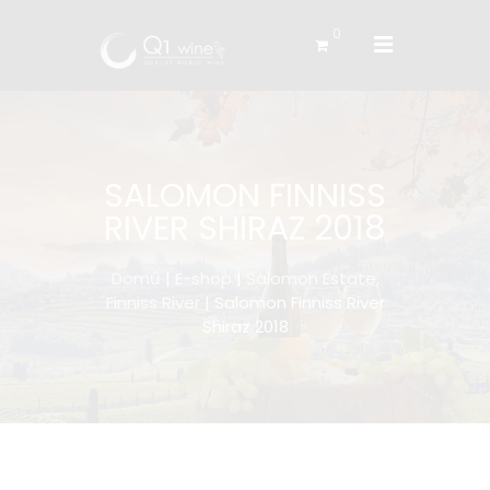
0
SALOMON FINNISS
RIVER SHIRAZ 2018
Domů
|
E-shop
|
Salomon Estate,
Finniss River
| Salomon Finniss River
Shiraz 2018