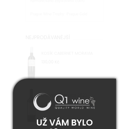
harmonického zbytkového cukru.
Prague Wine Trophy: Prague Gold
NEJPRODÁVANĚJŠÍ
KOSÍK CABERNET MORAVIA
130,00 Kč
DIOMEDE CANACE 2023
500,00 Kč
UŽ VÁM BYLO