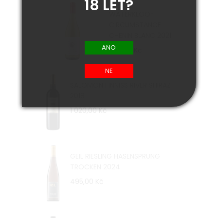
18 LET?
WATERKLOOF
CIRCUMSTANCE
CHENIN BLANC 2021
455,00 Kč
SALOMON FINNISS RIVER SHIRAZ
2018
1 020,00 Kč
GEIL RIESLING HASENSPRUNG
TROCKEN 2024
495,00 Kč