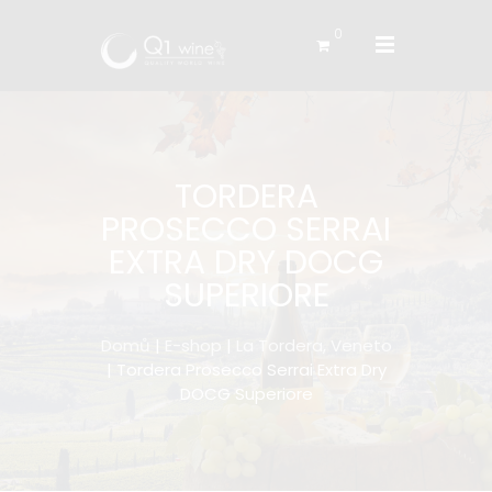
0
TORDERA
PROSECCO SERRAI
EXTRA DRY DOCG
SUPERIORE
Domů
|
E-shop
|
La Tordera, Veneto
| Tordera Prosecco Serrai Extra Dry
DOCG Superiore