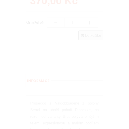
370,00
Kč
-
+
Množství:
Do košíku
INFORMACE
Prosecco z Valdobbiadene z polohy
Serrai na úbočí pohoří Pianezze, na
rozdíl od varianty Brut oplývá plnějším
tělem, expresivností a malým podílem