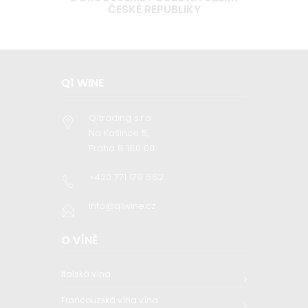
ČESKÉ REPUBLIKY
Q1 WINE
Q1trading s.r.o
Na Košince 5,
Praha 8 180 00
+420 771 179 662
info@q1wine.cz
O VÍNĚ
Italská vína
Francouzská vína vína