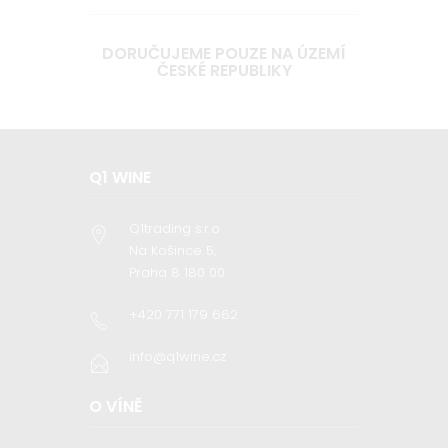
DORUČUJEME POUZE NA ÚZEMÍ
ČESKÉ REPUBLIKY
Q1 WINE
Q1trading s.r.o
Na Košince 5,
Praha 8 180 00
+420 771 179 662
info@q1wine.cz
O VÍNĚ