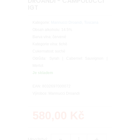
DROANDI - CAMPOLUCCI
IGT
Kategorie:
Mannucci Droandi, Toscana
Obsah alkoholu: 14.5%
Barva vína: červené
Kategorie vína: tiché
Cukernatost: suché
Odrůda: Syrah | Cabernet Sauvignon |
Merlot
Je skladem
EAN: 8032697000072
Výrobce: Mannucci Droandi
580,00
Kč
-
+
Množství: