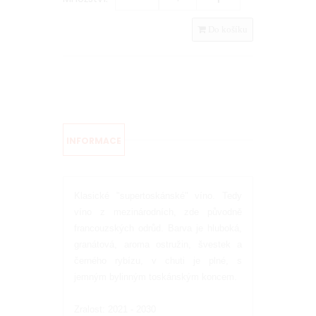
Do košíku
INFORMACE
Klasické "supertoskánské" víno. Tedy
víno z mezinárodních, zde původně
francouzských odrůd. Barva je hluboká,
granátová, aroma ostružin, švestek a
černého rybízu, v chuti je plné, s
jemným bylinným toskánským koncem.
Zralost: 2021 - 2030