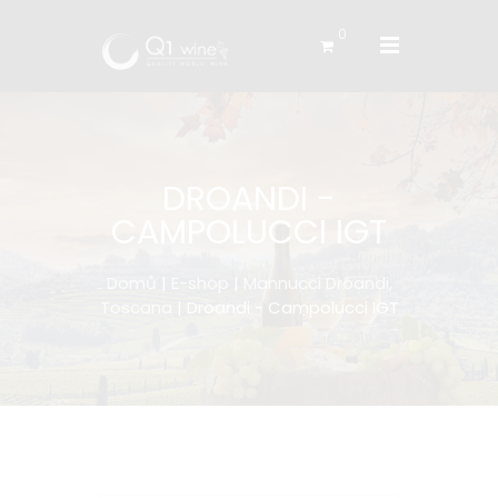
0
DROANDI -
CAMPOLUCCI IGT
Domů
|
E-shop
|
Mannucci Droandi,
Toscana
| Droandi - Campolucci IGT