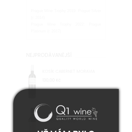
Prague Wine Trophy 2019: Prague Silver
(r. 2014)
Prague Wine Trophy 2022: Prague
Platinum (r. 2017)
NEJPRODÁVANĚJŠÍ
KOSÍK CABERNET MORAVIA
130,00 Kč
DÜRNBERG ZWEIGELT
FALKENSTEIN 2021
330,00 Kč