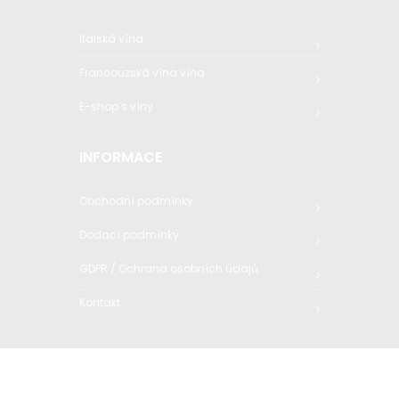
Italská vína
Francouzská vína vína
E-shop s víny
INFORMACE
Obchodní podmínky
Dodací podmínky
GDPR / Ochrana osobních údajů
Kontakt
© 2020 Q1trading s.r.o. All Rights
Reserved.