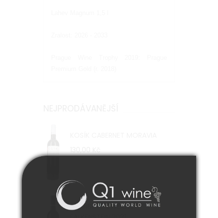
Lahev Magnum 1,5 l
Zralost: 2026 - 2033
Prague Wine Trophy 2019: Prague
Premium Gold (r. 2018)
NEJPRODÁVANĚJŠÍ
KOSÍK CABERNET MORAVIA
130,00 Kč
DÜRNBERG ZWEIGELT
FALKENSTEIN 2021