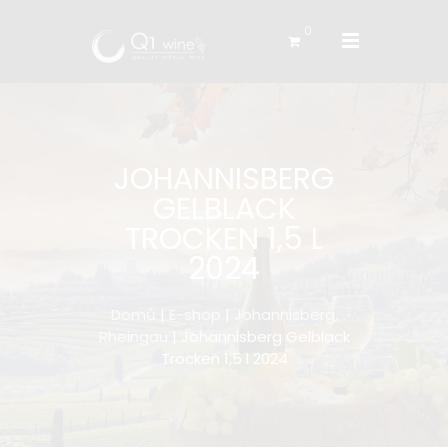
0
JOHANNISBERG
GELBLACK
TROCKEN 1,5 L
2024
Domů
|
E-shop
|
Johannisberg,
Rheingau
| Johannisberg Gelblack
Trocken 1,5 l 2024