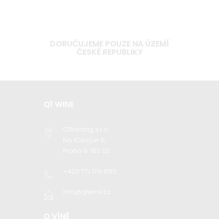
DORUČUJEME POUZE NA ÚZEMÍ
ČESKÉ REPUBLIKY
Q1 WINE
Q1trading s.r.o
Na Košince 5,
Praha 8 180 00
+420 771 179 662
info@q1wine.cz
O VÍNĚ