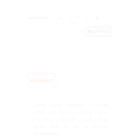
-
+
Množství:
Do košíku
INFORMACE
Jiskrný ryzlink vyráběný z hroznů
nižších poloh trati Johannisberg. Víno je
plné citrusů a meruněk ve vůni i chuti.
Skvělý úvod do vín ze Schloss
Johannisbergu.