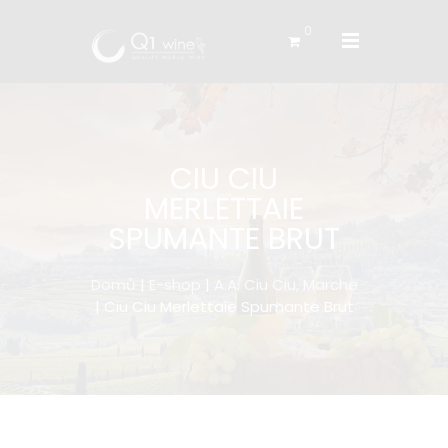
0
CIU CIU
MERLETTAIE
SPUMANTE BRUT
Domů
|
E-shop
|
A.A. Ciu Ciu, Marche
| Ciu Ciu Merlettaie Spumante Brut