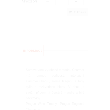
-
+
Množství:
Do košíku
INFORMACE
Šumivé víno vyrobené metodou Charmat
má jemnou perlivost, intenzivní
slámovou barvu, aroma bisquitu s tóny
bylin a rozkvetlého hlohu. V chuti je
svěží, připomíná čerstvé mandle a bílé
peckoviny.
Prague Wine Trophy: Prague Regional
Champion