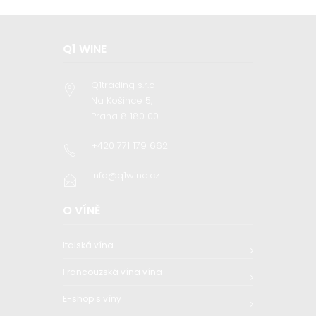
Q1 WINE
Q1trading s.r.o
Na Košince 5,
Praha 8 180 00
+420 771 179 662
info@q1wine.cz
O VÍNĚ
Italská vína
Francouzská vína vína
E-shop s víny