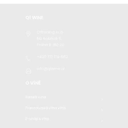
Q1 WINE
Q1trading s.r.o
Na Košince 5,
Praha 8 180 00
+420 771 179 662
info@q1wine.cz
O VÍNĚ
Italská vína
Francouzská vína vína
E-shop s víny