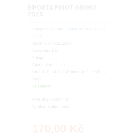
RIPORTA PINOT GRIGIO
2025
Kategorie:
Riporta, Fantini, Abruzzo, Puglie,
Sicílie
Obsah alkoholu: 12.0%
Barva vína: bílé
Kategorie vína: tiché
Cukernatost: suché
Odrůda: Pinot Gris | Rulandské šedé | Pinot
Grigio
Je skladem
EAN: 8019873024497
Výrobce: Caldora Vini
170,00
Kč