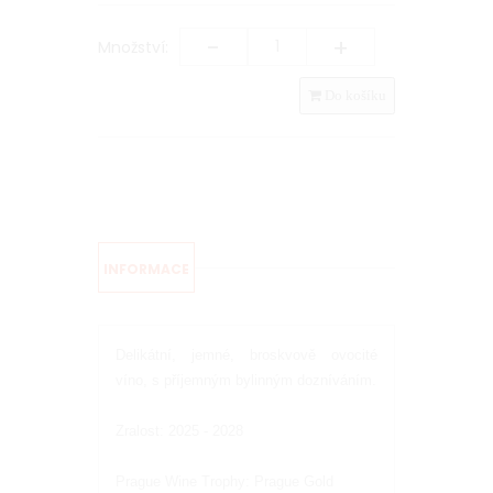
-
+
Množství:
Do košíku
INFORMACE
Delikátní, jemné, broskvově ovocité
víno, s příjemným bylinným dozníváním.
Zralost: 2025 - 2028
Prague Wine Trophy: Prague Gold