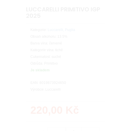
LUCCARELLI PRIMITIVO IGP
2025
Kategorie:
Luccarelli, Puglia
Obsah alkoholu: 13.5%
Barva vína: červené
Kategorie vína: tiché
Cukernatost: suché
Odrůda: Primitivo
Je skladem
EAN: 8019873924650
Výrobce: Luccarelli
220,00
Kč