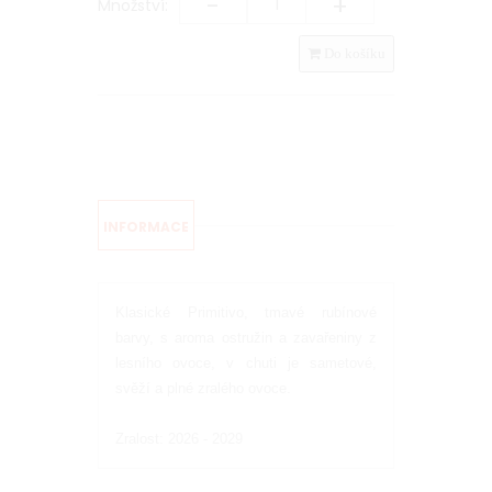
-
+
Množství:
Do košíku
INFORMACE
Klasické Primitivo, tmavé rubínové
barvy, s aroma ostružin a zavařeniny z
lesního ovoce, v chuti je sametové,
svěží a plné zralého ovoce.
Zralost: 2026 - 2029