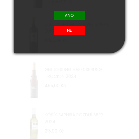
580,00 Kč
SALOMON FINNISS RIVER SHIRAZ
2018
1 020,00 Kč
GEIL RIESLING HASENSPRUNG
TROCKEN 2024
495,00 Kč
KOSÍK SAPHIRA POZDNÍ SBĚR
2024
215,00 Kč