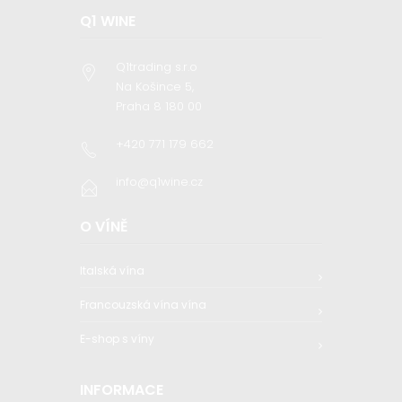
Q1 WINE
Q1trading s.r.o
Na Košince 5,
Praha 8 180 00
+420 771 179 662
info@q1wine.cz
O VÍNĚ
Italská vína
Francouzská vína vína
E-shop s víny
INFORMACE