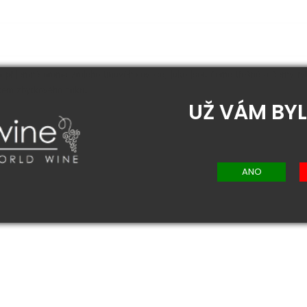
Má příjemné aroma zralého tmavého ovoce, jako jsou černé třešně a černý ry
akem zbytkového cukru.
UŽ VÁM BYL