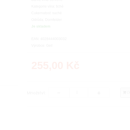
Kategorie vína: tiché
Cukernatost: suché
Odrůda: Dornfelder
Je skladem
EAN: 4028444003032
Výrobce: Geil
255,00
Kč
-
+
Množství:
Do