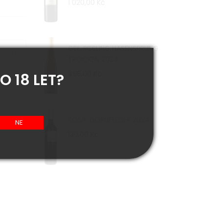
1 020,00 Kč
GEIL RIESLING HASENSPRUNG
bíz, na
TROCKEN 2024
495,00 Kč
O 18 LET?
KOSÍK DORNFELDER 2024
130,00 Kč