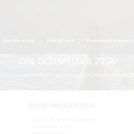
Vína bílá & rosé
Vína červená
Vína šumivá & dezertn
GEIL DORNFELDER 2024
omů
|
E-shop
|
Weingut Geil, Rheinhessen
| Geil Dornfelder 2
GEIL DORNFELDER 2024
Kategorie:
Weingut Geil, Rheinhessen
Obsah alkoholu: 12.5%
Barva vína: červené