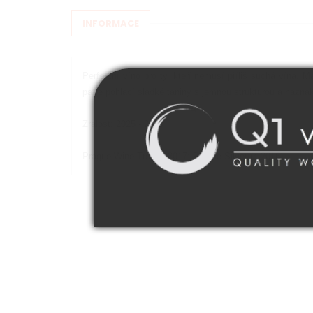
INFORMACE
Perfektní víno pro ty, kteří nemusí příliš suchá vína. 
patře pohladí sladké taniny s jemnou strukturou a názn
Zralost: 2025 - 2029
Prague Wine Trophy 2017: Prague Silver (r. 2016)