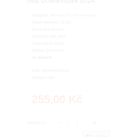
GEIL DORNFELDER 2024
Kategorie:
Weingut Geil, Rheinhessen
Obsah alkoholu: 12.5%
Barva vína: červené
Kategorie vína: tiché
Cukernatost: suché
Odrůda: Dornfelder
Je skladem
EAN: 4028444003032
Výrobce: Geil
255,00
Kč
-
+
Množství:
Do košíku