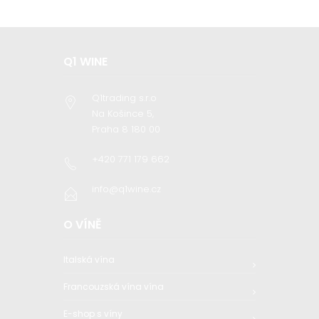
Q1 WINE
Q1trading s.r.o
Na Košince 5,
Praha 8 180 00
+420 771 179 662
info@q1wine.cz
O VÍNĚ
Italská vína
Francouzská vína vína
E-shop s víny