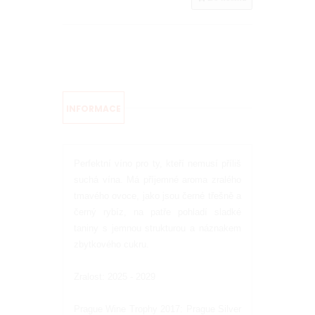
INFORMACE
Perfektní víno pro ty, kteří nemusí příliš
suchá vína. Má příjemné aroma zralého
tmavého ovoce, jako jsou černé třešně a
černý rybíz, na patře pohladí sladké
taniny s jemnou strukturou a náznakem
zbytkového cukru.
Zralost: 2025 - 2029
Prague Wine Trophy 2017: Prague Silver