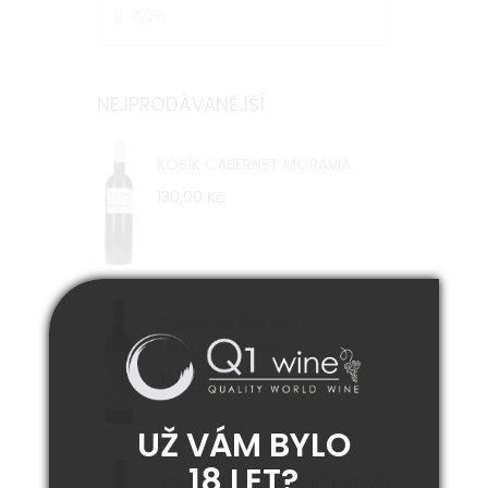
(r. 2016)
NEJPRODÁVANĚJŠÍ
KOSÍK CABERNET MORAVIA
130,00 Kč
DÜRNBERG ZWEIGELT
FALKENSTEIN 2021
330,00 Kč
UŽ VÁM BYLO
18 LET?
WATERKLOOF FALSE BAY SYRAH