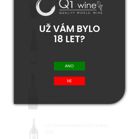
UŽ VÁM BYLO
DIREDER ZWEIGELT 2023
18 LET?
265,00 Kč
MISTY COVE TAMAHINE
SAUVIGNON BLANC 2022
575,00 Kč
SALOMON FINNISS RIVER SHIRAZ
2018