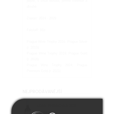
pepře, v chuti bohaté, jemně kořenité a
dlouhé.
Zralost: 2024 - 2029
Falstaff: 91b
Prague Wine Trophy 2016: Prague Silver
(r. 2015)
Prague Wine Trophy 2019: Prague Gold
(r. 2018)
Prague Wine Trophy 2024: Prague
Premium Gold (r. 2021)
NEJPRODÁVANĚJŠÍ
KOSÍK FRANKOVKA 2021
130,00 Kč