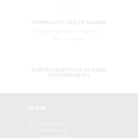
DOPRAVA PO CELÉ ČR ZDARMA
Při objednání zboží v hodnotě 4
000,-Kč a vyšší
DORUČUJEME POUZE NA ÚZEMÍ
ČESKÉ REPUBLIKY
Q1 WINE
Q1trading s.r.o
Na Košince 5,
Praha 8 180 00