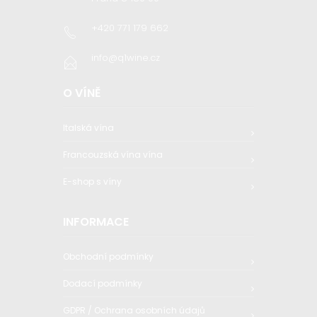
+420 771 179 662
info@q1wine.cz
O VÍNĚ
Italská vína
Francouzská vína vína
E-shop s víny
INFORMACE
Obchodní podmínky
Dodací podmínky
GDPR / Ochrana osobních údajů