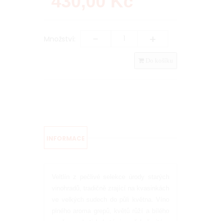
430,00
Kč
-
+
Množství:
Do košíku
INFORMACE
Veltlín z pečlivé selekce úrody starých
vinohradů, tradičně zrající na kvasinkách
ve velkých sudech do půli května. Víno
plného aroma grepů, květů růží a bílého