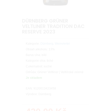
DÜRNBERG GRÜNER
VELTLINER TRADITION DAC
RESERVE 2023
Kategorie:
Dürnberg, Weinviertel
Obsah alkoholu: 13%
Barva vína: bílé
Kategorie vína: tiché
Cukernatost: suché
Odrůda: Grüner Veltliner | Veltlínské zelené
Je skladem
EAN: 9120013423458
Výrobce: Dürnberg