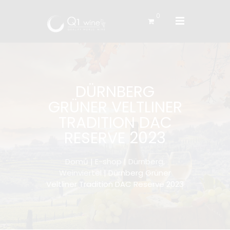
0
DÜRNBERG
GRÜNER VELTLINER
TRADITION DAC
RESERVE 2023
Domů
|
E-shop
|
Dürnberg,
Weinviertel
| Dürnberg Grüner
Veltliner Tradition DAC Reserve 2023