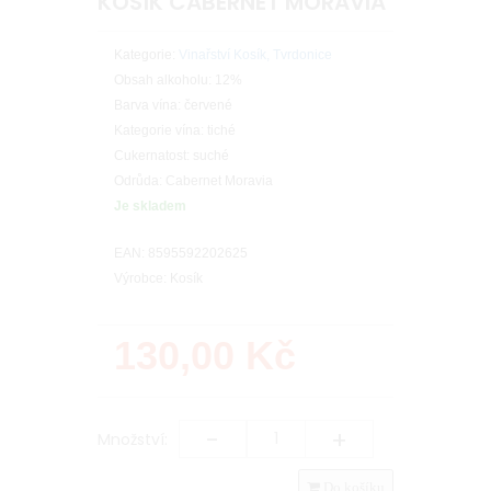
KOSÍK CABERNET MORAVIA
Kategorie:
Vinařství Kosík, Tvrdonice
Obsah alkoholu: 12%
Barva vína: červené
Kategorie vína: tiché
Cukernatost: suché
Odrůda: Cabernet Moravia
Je skladem
EAN: 8595592202625
Výrobce: Kosík
130,00
Kč
-
+
Množství:
Do košíku