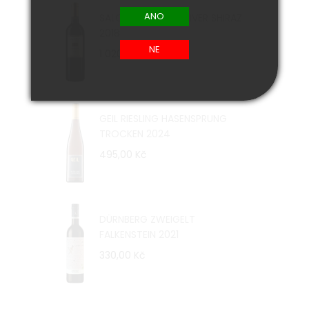
SALOMON FINNISS RIVER SHIRAZ
2018
1 020,00 Kč
GEIL RIESLING HASENSPRUNG
TROCKEN 2024
495,00 Kč
DÜRNBERG ZWEIGELT
FALKENSTEIN 2021
330,00 Kč