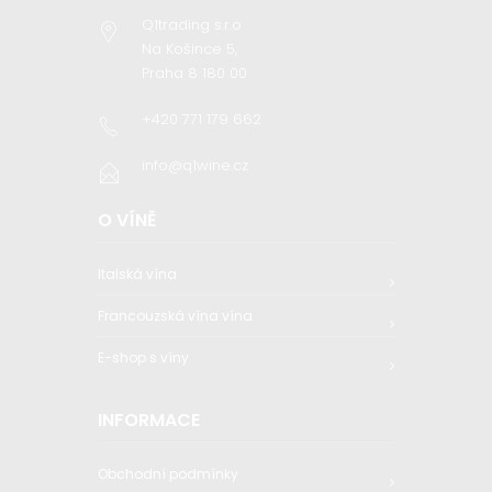
Q1trading s.r.o
Na Košince 5,
Praha 8 180 00
+420 771 179 662
info@q1wine.cz
O VÍNĚ
Italská vína
Francouzská vína vína
E-shop s víny
INFORMACE
Obchodní podmínky