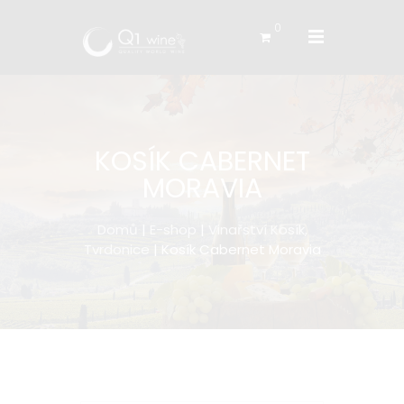
0
KOSÍK CABERNET
MORAVIA
Domů
|
E-shop
|
Vinařství Kosík,
Tvrdonice
| Kosík Cabernet Moravia