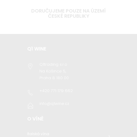
DORUČUJEME POUZE NA ÚZEMÍ
ČESKÉ REPUBLIKY
Q1 WINE
Q1trading s.r.o
Na Košince 5,
Praha 8 180 00
+420 771 179 662
info@q1wine.cz
O VÍNĚ
Italská vína