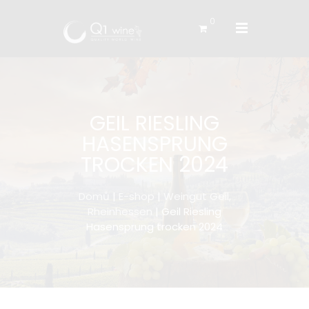
0
GEIL RIESLING
HASENSPRUNG
TROCKEN 2024
Domů
|
E-shop
|
Weingut Geil,
Rheinhessen
| Geil Riesling
Hasensprung trocken 2024