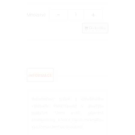
-
+
Množství:
Do košíku
INFORMACE
Jednotraťový ryzlink z chladnějšího
vinohradu Hasensprung s jílovitým
podložím. Velmi svěží, příjemně
strukturovaný, s lehce slanou mineralitou
vyváženou jemnou ovocitostí.