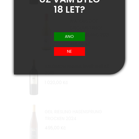
18 LET?
WATERKLOOF
CIRCUMSTANCE
CHENIN BLANC 2021
455,00 Kč
SALOMON FINNISS RIVER SHIRAZ
2018
1 020,00 Kč
GEIL RIESLING HASENSPRUNG
TROCKEN 2024
495,00 Kč