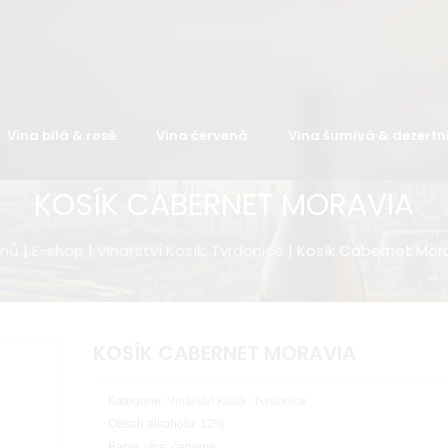
Vína bílá & rosé
Vína červená
Vína šumivá & dezertn
KOSÍK CABERNET MORAVIA
mů
|
E-shop
|
Vinařství Kosík, Tvrdonice
| Kosík Cabernet Mor
KOSÍK CABERNET MORAVIA
Kategorie:
Vinařství Kosík, Tvrdonice
Obsah alkoholu: 12%
Barva vína: červené