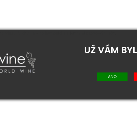
o rybízu. V chuti je víno harmonické s jemnými paprikovými tóny.
UŽ VÁM BYL