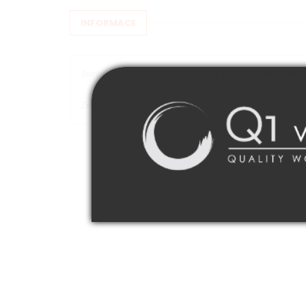
INFORMACE
Jemné, extraktivní víno s ovocnou vůní borůvek a černéh
Zralost: 2023 - 2026