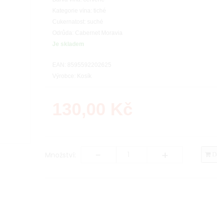
Kategorie vína: tiché
Cukernatost: suché
Odrůda: Cabernet Moravia
Je skladem
EAN: 8595592202625
Výrobce: Kosík
130,00
Kč
-
+
Množství:
Do