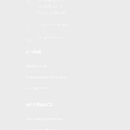
Q1trading s.r.o
Na Košince 5,
Praha 8 180 00
+420 771 179 662
info@q1wine.cz
O VÍNĚ
Italská vína
Francouzská vína vína
E-shop s víny
INFORMACE
Obchodní podmínky
Dodací podmínky