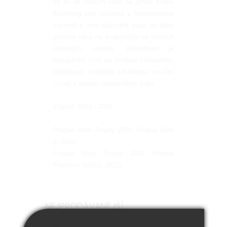
až 60 let starých vinic na jižním svahu
Kirchberg jsou sklizené a fermentované
zároveň a víno následně zraje po dobu
jednoho roku na kvasnicích ve velkých
dubových sudech. Výsledkem je
fantastické víno se skvělou mineralitou,
kořenitostí, svěžestí a bohatostí ve vůni
i chuti a velkým potenciálem zrání.
Zralost: 2021 - 2029
Prague Wine Trophy 2019: Prague Gold
(r. 2016)
Prague Wine Trophy 2024: Prague
Premium Gold (r. 2021)
NEJPRODÁVANĚJŠÍ