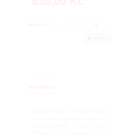
630,00
Kč
-
+
Množství:
Do košíku
INFORMACE
Gemischter Satz je tradiční rakouské
cuvée z odrůd pěstovaných v dřívějších
dobách společně na jedné vinici.
Vybrané hrozny z vápencových tratí a