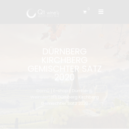
0
DÜRNBERG
KIRCHBERG
GEMISCHTER SATZ
2020
Domů
|
E-shop
|
Dürnberg,
Weinviertel
| Dürnberg Kirchberg
Gemischter Satz 2020