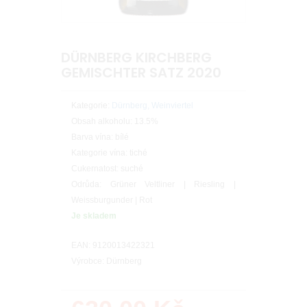
DÜRNBERG KIRCHBERG
GEMISCHTER SATZ 2020
Kategorie:
Dürnberg, Weinviertel
Obsah alkoholu: 13.5%
Barva vína: bílé
Kategorie vína: tiché
Cukernatost: suché
Odrůda: Grüner Veltliner | Riesling |
Weissburgunder | Rot
Je skladem
EAN: 9120013422321
Výrobce: Dürnberg