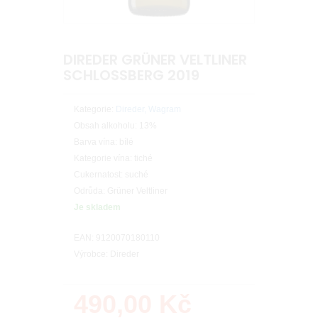
DIREDER GRÜNER VELTLINER
SCHLOSSBERG 2019
Kategorie:
Direder, Wagram
Obsah alkoholu: 13%
Barva vína: bílé
Kategorie vína: tiché
Cukernatost: suché
Odrůda: Grüner Veltliner
Je skladem
EAN: 9120070180110
Výrobce: Direder
490,00
Kč