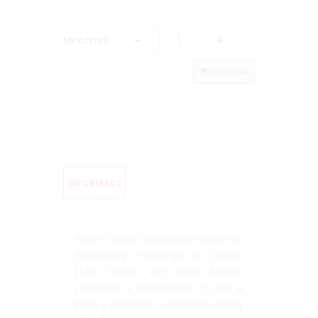
-
+
Množství:
Do košíku
INFORMACE
Veltlín z pozdní selektované sklizně trati
Schlossberg. Vyznačuje se jiskrnou
žlutou barvou, vůní grepů, broskví,
zimostrázu a dalších bylin. V chuti je
pevný a extraktivní, s krémovými doteky