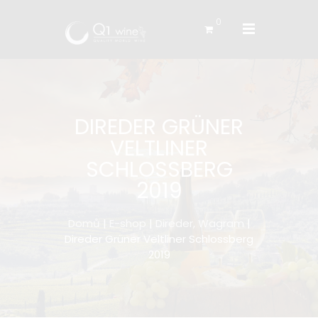
0
DIREDER GRÜNER
VELTLINER
SCHLOSSBERG
2019
Domů
|
E-shop
|
Direder, Wagram
|
Direder Grüner Veltliner Schlossberg
2019