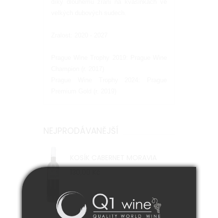
díky dlouhému zrání na kvasinkách ve
velkých dubových sudech.
Zralost: 2020 - 2027
Prague Wine Trophy 2019: Prague Wine
Champion (r. 2017)
Prague Wine Trophy 2024: Prague
Premium Gold (r. 2019)
NEJPRODÁVANĚJŠÍ
KOSÍK CABERNET MORAVIA
130,00 Kč