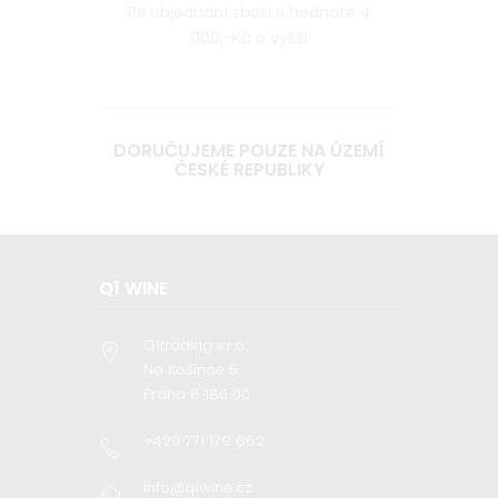
Při objednání zboží v hodnotě 4
000,-Kč a vyšší
DORUČUJEME POUZE NA ÚZEMÍ
ČESKÉ REPUBLIKY
Q1 WINE
Q1trading s.r.o
Na Košince 5,
Praha 8 180 00
+420 771 179 662
info@q1wine.cz