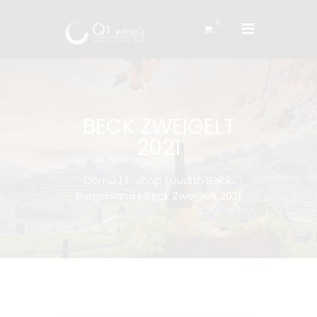
0
BECK ZWEIGELT
2021
Domů
|
E-shop
|
Judith Beck,
Burgenland
| Beck Zweigelt 2021