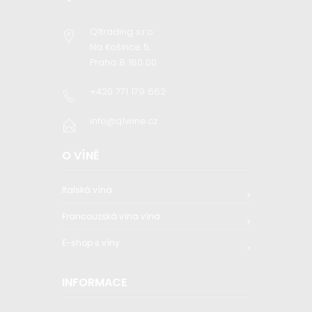
Q1trading s.r.o
Na Košince 5,
Praha 8 180 00
+420 771 179 662
info@q1wine.cz
O VÍNĚ
Italská vína
Francouzská vína vína
E-shop s víny
INFORMACE