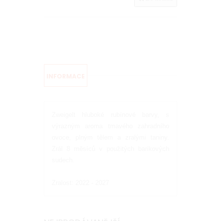
INFORMACE
Zweigelt hluboké rubínové barvy, s
výrazným aroma tmavého zahradního
ovoce, plným tělem a zralými taniny.
Zrál 8 měsíců v použitých barikových
sudech.
Zralost: 2022 - 2027