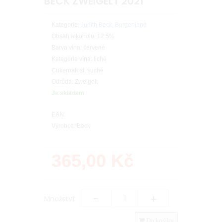
BECK ZWEIGELT 2021
Kategorie:
Judith Beck, Burgenland
Obsah alkoholu: 12.5%
Barva vína: červené
Kategorie vína: tiché
Cukernatost: suché
Odrůda: Zweigelt
Je skladem
EAN:
Výrobce: Beck
365,00
Kč
-
+
Množství:
Do košíku