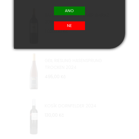
SALOMON FINNISS RIVER SHIRAZ
2018
1 020,00 Kč
GEIL RIESLING HASENSPRUNG
TROCKEN 2024
495,00 Kč
KOSÍK DORNFELDER 2024
130,00 Kč