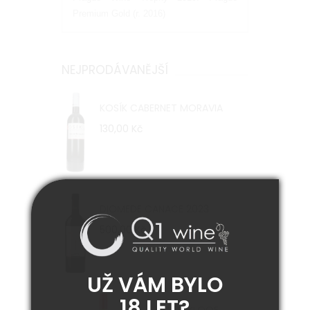
Premium Gold (r. 2016)
NEJPRODÁVANĚJŠÍ
KOSÍK CABERNET MORAVIA
130,00 Kč
DIOMEDE CANACE 2023
500,00 Kč
UŽ VÁM BYLO
18 LET?