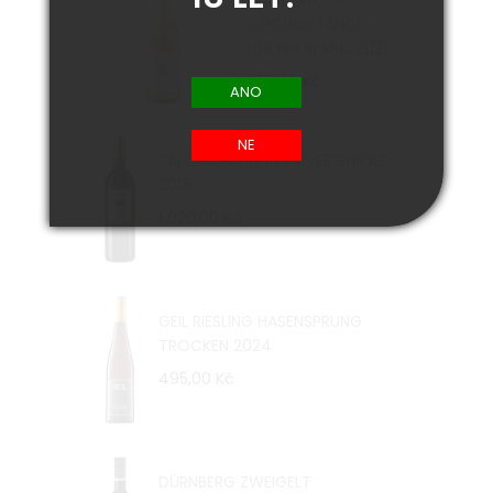
WATERKLOOF
CIRCUMSTANCE
CHENIN BLANC 2021
455,00 Kč
SALOMON FINNISS RIVER SHIRAZ
2018
1 020,00 Kč
GEIL RIESLING HASENSPRUNG
TROCKEN 2024
495,00 Kč
DÜRNBERG ZWEIGELT