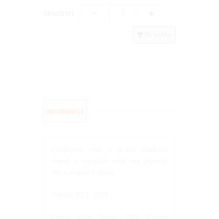
-
+
Množství:
Do košíku
INFORMACE
Extraktivní víno s aroma sladkých
moruší a vyzrálých višní, má příjemné
tělo a elegantní taniny.
Zralost: 2023 - 2028
Prague Wine Trophy 2019: Prague