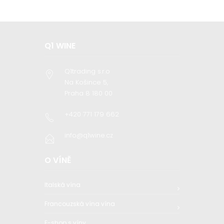
Q1 WINE
Q1trading s.r.o
Na Košince 5,
Praha 8 180 00
+420 771 179 662
info@q1wine.cz
O VÍNĚ
Italská vína
Francouzská vína vína
E-shop s víny