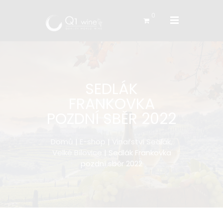
0
SEDLÁK
FRANKOVKA
POZDNÍ SBĚR 2022
Domů
|
E-shop
|
Vinařství Sedlák,
Velké Bílovice
| Sedlák Frankovka
pozdní sběr 2022