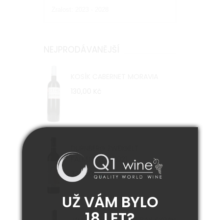
Zralost: 2023 - 2028
NEJPRODÁVANĚJŠÍ
KOSÍK CABERNET MORAVIA
130,00 Kč
DÜRNBERG ZWEIGELT
FALKENSTEIN 2021
330,00 Kč
UŽ VÁM BYLO
18 LET?