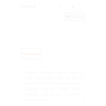
-
+
Množství:
Do košíku
INFORMACE
Elegantní Frankovka typické rubínové
barvy, aroma zralých višní, ostružin a
lesních plodů. Ve středně plné chuti pak
klasickou kořenitost doplní doteky
kakaových bobů po zrání ve velkých
dubových sudech.