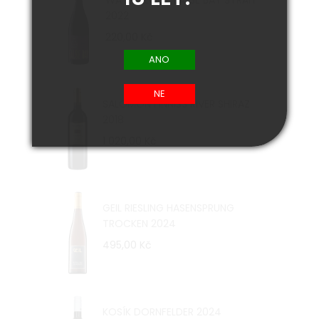
WATERKLOOF FALSE BAY SYRAH
2022
220,00 Kč
SALOMON FINNISS RIVER SHIRAZ
2018
1 020,00 Kč
GEIL RIESLING HASENSPRUNG
TROCKEN 2024
495,00 Kč
KOSÍK DORNFELDER 2024