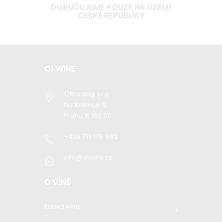
DORUČUJEME POUZE NA ÚZEMÍ
ČESKÉ REPUBLIKY
Q1 WINE
Q1trading s.r.o
Na Košince 5,
Praha 8 180 00
+420 771 179 662
info@q1wine.cz
O VÍNĚ
Italská vína