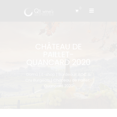
0
CHÂTEAU DE
PAILLET-
QUANCARD 2020
Domů
|
E-shop
|
Bordeaux AOC &
Cru Burgeois
| Château de Paillet-
Quancard 2020