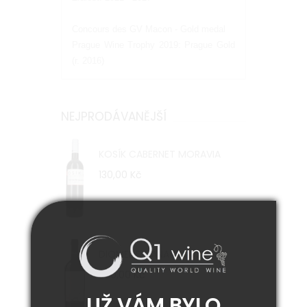
Concours des GV Macon - Gold medal
Prague Wine Trophy 2019: Prague Gold
(r. 2016)
NEJPRODÁVANĚJŠÍ
KOSÍK CABERNET MORAVIA
130,00 Kč
DIOMEDE CANACE 2023
500,00 Kč
UŽ VÁM BYLO