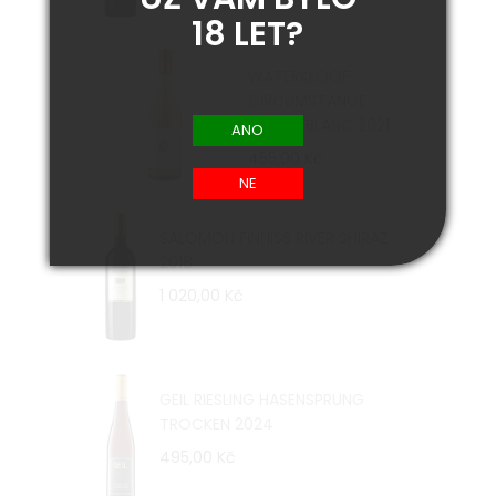
18 LET?
WATERKLOOF
CIRCUMSTANCE
CHENIN BLANC 2021
455,00 Kč
SALOMON FINNISS RIVER SHIRAZ
2018
1 020,00 Kč
GEIL RIESLING HASENSPRUNG
TROCKEN 2024
495,00 Kč