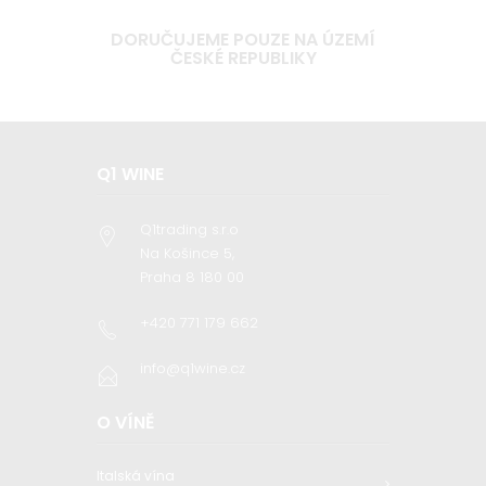
DORUČUJEME POUZE NA ÚZEMÍ
ČESKÉ REPUBLIKY
Q1 WINE
Q1trading s.r.o
Na Košince 5,
Praha 8 180 00
+420 771 179 662
info@q1wine.cz
O VÍNĚ
Italská vína