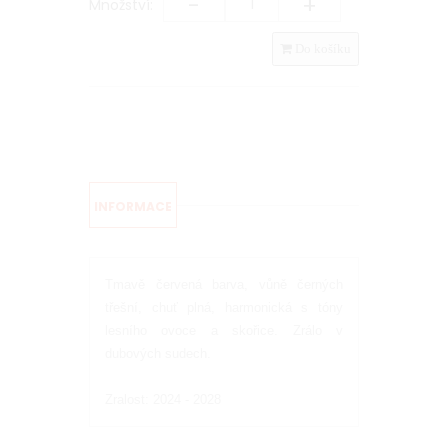
-
+
Množství:
Do košíku
INFORMACE
Tmavě červená barva, vůně černých
třešní, chuť plná, harmonická s tóny
lesního ovoce a skořice. Zrálo v
dubových sudech.
Zralost: 2024 - 2028