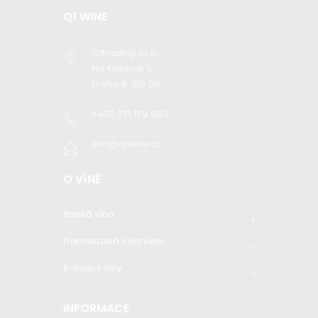
Q1 WINE
Q1trading s.r.o
Na Košince 5,
Praha 8 180 00
+420 771 179 662
info@q1wine.cz
O VÍNĚ
Italská vína
Francouzská vína vína
E-shop s víny
INFORMACE