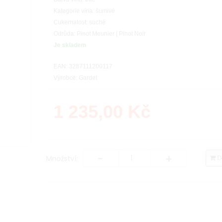
Kategorie vína: šumivé
Cukernatost: suché
Odrůda: Pinot Meunier | Pinot Noir
Je skladem
EAN: 3287111200117
Výrobce: Gardet
1 235,00
Kč
-
+
Množství:
Do