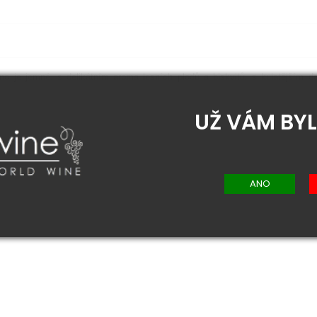
íno je jemné, s delikátním aroma lesních plodů a biskvitů, s kulatějším 
UŽ VÁM BYL