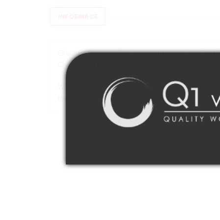
INFORMACE
Elegantní Blanc de Noirs z vinic kategorie 1er Cru. V
Champagne pro znalce.
Wine Spectator: 91 bodů 2010
Prague Wine Trophy 2019: Prague Premium Gold