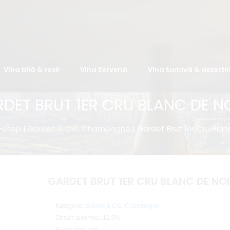
Vína bílá & rosé
Vína červená
Vína šumivá & dezertn
DET BRUT 1ER CRU BLANC DE N
-shop
|
Gardet & Cie, Champagne
| Gardet Brut 1er Cru Blan
GARDET BRUT 1ER CRU BLANC DE NO
Kategorie:
Gardet & Cie, Champagne
Obsah alkoholu: 12.0%
Barva vína: bílé