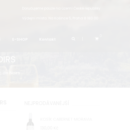
Doručujeme pouze na území České republiky
Výdejní místo:
Na Košince 5, Praha 8 180 00
0
í
E-SHOP
Kontakt
OIRS
c de Noirs
IRS
NEJPRODÁVANĚJŠÍ
KOSÍK CABERNET MORAVIA
130,00 Kč