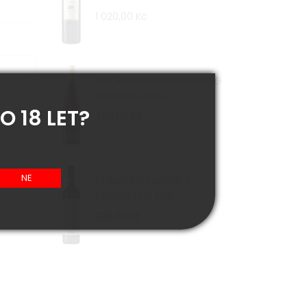
1 020,00 Kč
dojmem.
GEIL RIESLING HASENSPRUNG
TROCKEN 2024
O 18 LET?
495,00 Kč
DÜRNBERG ZWEIGELT
FALKENSTEIN 2021
330,00 Kč