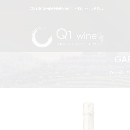
Objednávejte telefonem :
+420 771 179 662
GAR
Domů
|
E