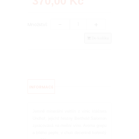
370,00
Kč
-
+
Množství:
Do košíku
INFORMACE
Jemně minerální veltlín z vinic kláštera
Undhof, jejichž hrozny Berthold Salomon
zpracovává na mešní víno. Aroma grepu
a bílého pepře, v chuti decentně kořenitý