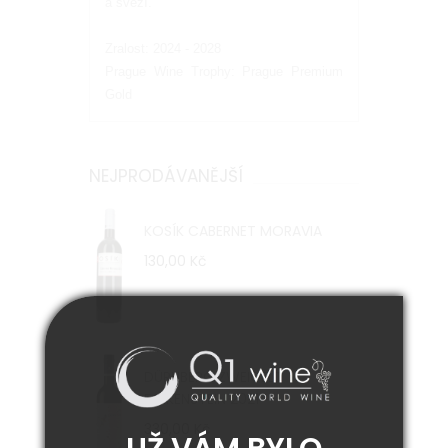
a svěží.
Zralost: 2024 - 2028
Prague Wine Trophy: Prague Premium
Gold
NEJPRODÁVANĚJŠÍ
KOSÍK CABERNET MORAVIA
130,00 Kč
DÜRNBERG ZWEIGELT
FALKENSTEIN 2021
330,00 Kč