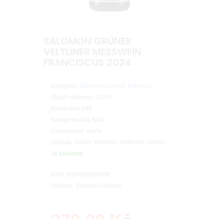
SALOMON GRÜNER
VELTLINER MESSWEIN
FRANCISCUS 2024
Kategorie:
Salomon Undhof, Kremstal
Obsah alkoholu: 12.5%
Barva vína: bílé
Kategorie vína: tiché
Cukernatost: suché
Odrůda: Grüner Veltliner | Veltlínské zelené
Je skladem
EAN: 9004668000038
Výrobce: Salomon Undhof