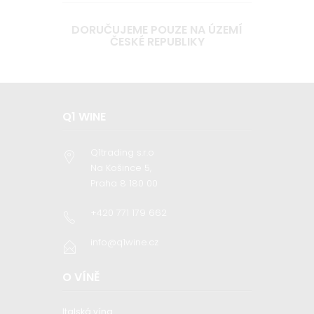
DORUČUJEME POUZE NA ÚZEMÍ
ČESKÉ REPUBLIKY
Q1 WINE
Q1trading s.r.o
Na Košince 5,
Praha 8 180 00
+420 771 179 662
info@q1wine.cz
O VÍNĚ
Italská vína