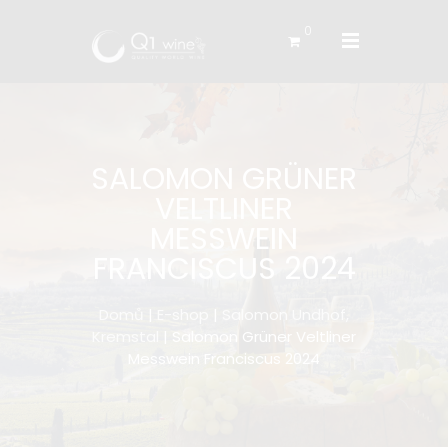
0
SALOMON GRÜNER
VELTLINER
MESSWEIN
FRANCISCUS 2024
Domů
|
E-shop
|
Salomon Undhof,
Kremstal
| Salomon Grüner Veltliner
Messwein Franciscus 2024