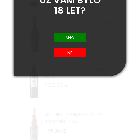
UŽ VÁM BYLO
18 LET?
WATERKLOOF FALSE BAY SYRAH
2022
220,00 Kč
SALOMON FINNISS RIVER SHIRAZ
2018
1 020,00 Kč
GEIL RIESLING HASENSPRUNG
TROCKEN 2024
495,00 Kč