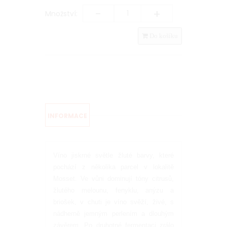
-
+
Množství:
Do košíku
INFORMACE
Víno jiskrné světle žluté barvy, které
pochází z několika parcel v lokalitě
Mosset. Ve vůni dominují tóny citrusů,
žlutého melounu, fenyklu, anýzu a
briošek, v chuti je víno svěží, živé, s
nádherně jemným perlením a dlouhým
závěrem. Po druhotné fermentaci zrálo