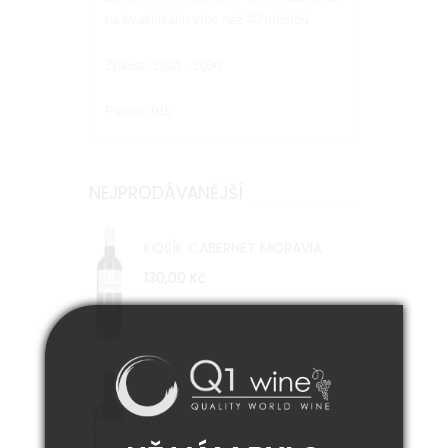
na kvasinkách více než 40 měsíců.
Zralost: 2024 - 2030
Parker: 91b
NEJPRODÁVANĚJŠÍ
KOSÍK CABERNET MORAVIA
130,00 Kč
DIOMEDE CANACE 2023
500,00 Kč