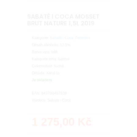
SABATÉ I COCA MOSSET
BRUT NATURE 1,5L 2019
Kategorie:
Sabaté i Coca, Penedes
Obsah alkoholu: 12.5%
Barva vína: bílé
Kategorie vína: šumivé
Cukernatost: suché
Odrůda: Xarel-lo
Je skladem
EAN: 843700467838
Výrobce: Sabate i Coca
1 275,00
Kč