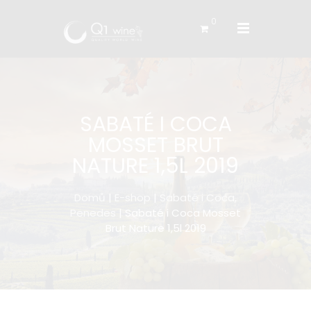
0
SABATÉ I COCA
MOSSET BRUT
NATURE 1,5L 2019
Domů
|
E-shop
|
Sabaté i Coca,
Penedes
| Sabaté i Coca Mosset
Brut Nature 1,5l 2019