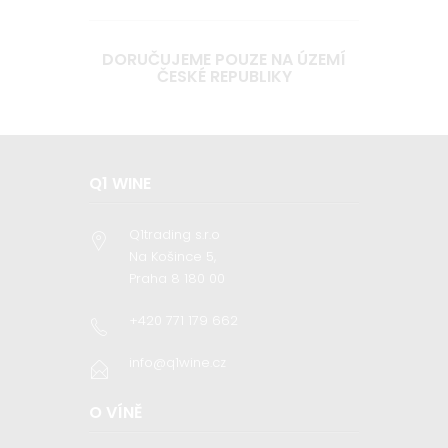
DORUČUJEME POUZE NA ÚZEMÍ
ČESKÉ REPUBLIKY
Q1 WINE
Q1trading s.r.o
Na Košince 5,
Praha 8 180 00
+420 771 179 662
info@q1wine.cz
O VÍNĚ