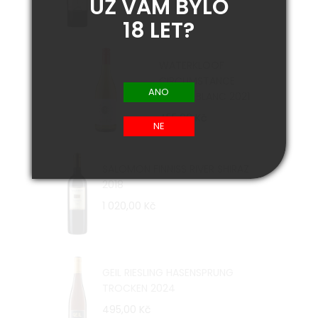
UŽ VÁM BYLO
18 LET?
WATERKLOOF
CIRCUMSTANCE
CHENIN BLANC 2021
455,00 Kč
SALOMON FINNISS RIVER SHIRAZ
2018
1 020,00 Kč
GEIL RIESLING HASENSPRUNG
TROCKEN 2024
495,00 Kč