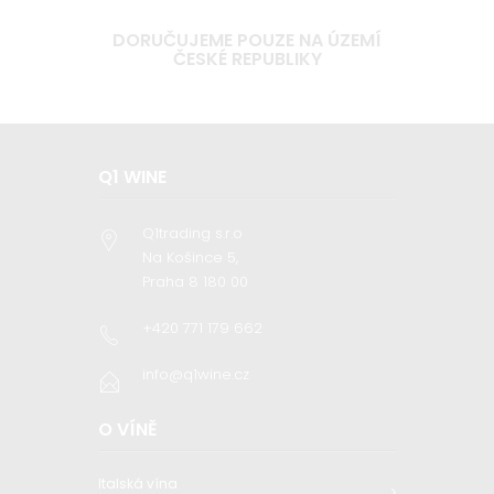
DORUČUJEME POUZE NA ÚZEMÍ
ČESKÉ REPUBLIKY
Q1 WINE
Q1trading s.r.o
Na Košince 5,
Praha 8 180 00
+420 771 179 662
info@q1wine.cz
O VÍNĚ
Italská vína