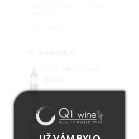
ušlechtilého dřeva a půvabnou
mneralitou.
Zralost: 2023 - 2028
NEJPRODÁVANĚJŠÍ
KOSÍK CABERNET MORAVIA
130,00 Kč
DIOMEDE CANACE 2023
500,00 Kč
UŽ VÁM BYLO