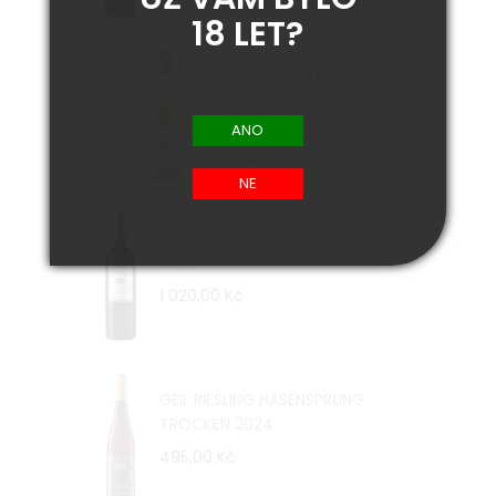
18 LET?
WATERKLOOF
CIRCUMSTANCE
CHENIN BLANC 2021
455,00 Kč
SALOMON FINNISS RIVER SHIRAZ
2018
1 020,00 Kč
GEIL RIESLING HASENSPRUNG
TROCKEN 2024
495,00 Kč