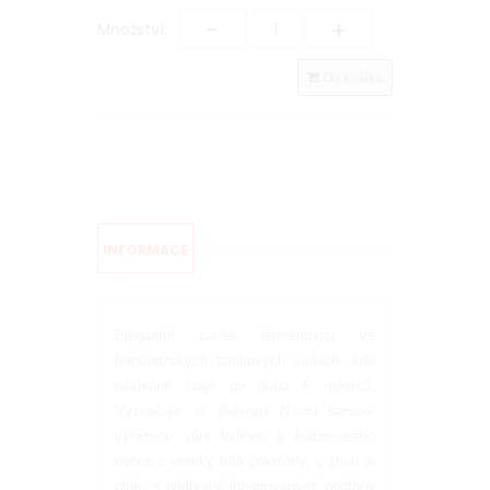
-
+
Množství:
Do košíku
INFORMACE
Elegantní cuvée fermentující ve
francouzských barikových sudech, kde
následně zraje po dobu 6 měsíců.
Vyznačuje se jiskrnou žlutou barvou,
výraznou vůní bylinek a žlutomasého
ovoce s doteky bílé čokolády, v chuti je
plné, s nádherně integrovanými podtóny