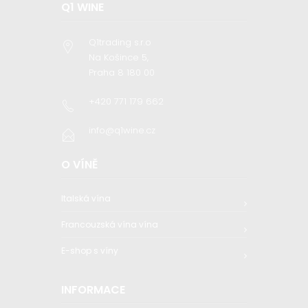
Q1 WINE
Q1trading s.r.o
Na Košince 5,
Praha 8 180 00
+420 771 179 662
info@q1wine.cz
O VÍNĚ
Italská vína
Francouzská vína vína
E-shop s víny
INFORMACE