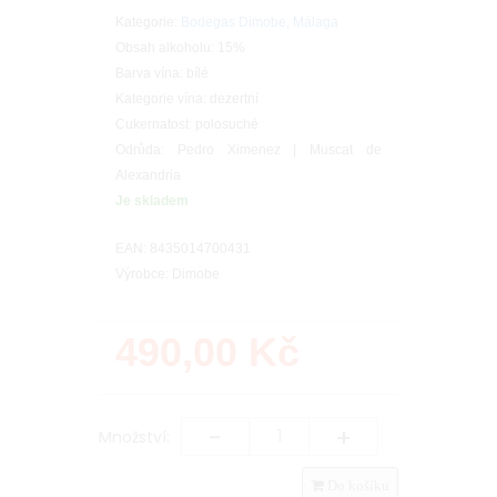
Kategorie:
Bodegas Dimobe, Málaga
Obsah alkoholu: 15%
Barva vína: bílé
Kategorie vína: dezertní
Cukernatost: polosuché
Odrůda: Pedro Ximenez | Muscat de
Alexandria
Je skladem
EAN: 8435014700431
Výrobce: Dimobe
490,00
Kč
-
+
Množství:
Do košíku