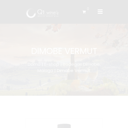
0
DIMOBE VERMUT
Domů
|
E-shop
|
Bodegas Dimobe,
Málaga
| Dimobe Vermut