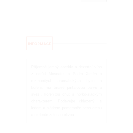
INFORMACE
Příjemně jemný aperitiv a dezertní víno
z odrůd Moscatel a Pedro Ximén a
rozmanitých aromatických bylin a
koření, má tmavě jantarovou barvu a
svěží, kořenitou chuť s hořko-sladkým
charakterem. Podávejte chlazený, s
ledem a plátkem pomeranče nebo grepu
a ozdobte zelenou olivou.