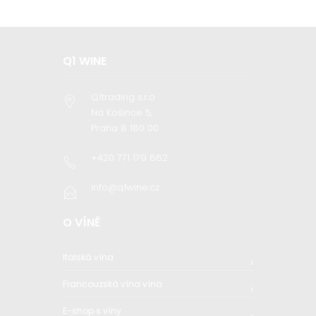
Q1 WINE
Q1trading s.r.o
Na Košince 5,
Praha 8 180 00
+420 771 179 662
info@q1wine.cz
O VÍNĚ
Italská vína
Francouzská vína vína
E-shop s víny