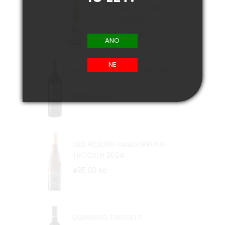
CIRCUMSTANCE
CHENIN BLANC 2021
455,00 Kč
SALOMON FINNISS RIVER SHIRAZ
2018
1 020,00 Kč
GEIL RIESLING HASENSPRUNG
TROCKEN 2024
495,00 Kč
DÜRNBERG ZWEIGELT