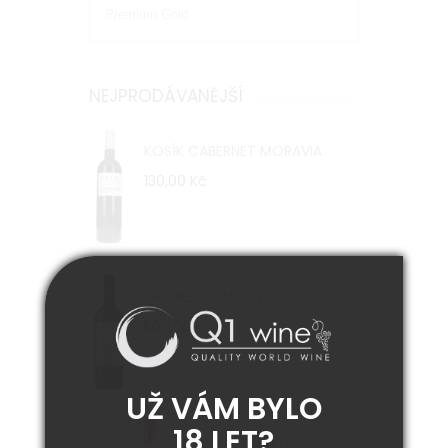
Premium Gold
NEJPRODÁVANĚJŠÍ
KOSÍK CABERNET MORAVIA
130,00 Kč
DIOMEDE CANACE 2023
500,00 Kč
UŽ VÁM BYLO
18 LET?
WATERKLOOF