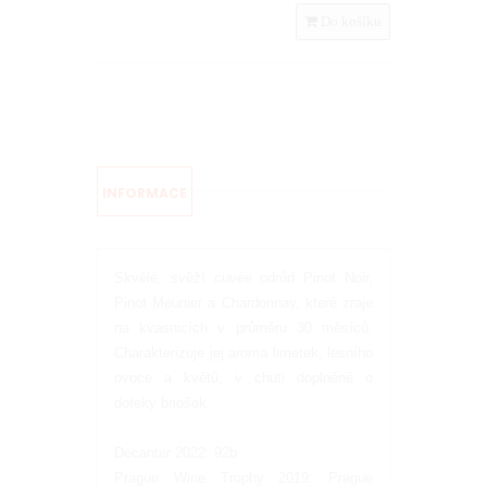
Do košíku
INFORMACE
Skvělé, svěží cuvée odrůd Pinot Noir,
Pinot Meunier a Chardonnay, které zraje
na kvasnicích v průměru 30 měsíců.
Charakterizuje jej aroma limetek, lesního
ovoce a květů, v chuti doplněné o
doteky briošek.
Decanter 2022: 92b
Prague Wine Trophy 2019: Prague