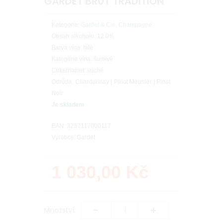
GARDET BRUT TRADITION
Kategorie:
Gardet & Cie, Champagne
Obsah alkoholu: 12.0%
Barva vína: bílé
Kategorie vína: šumivé
Cukernatost: suché
Odrůda: Chardonnay | Pinot Meunier | Pinot
Noir
Je skladem
EAN: 3287117000117
Výrobce: Gardet
1 030,00
Kč
-
+
Množství: