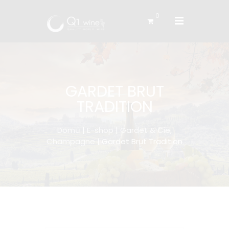
0
GARDET BRUT
TRADITION
Domů
|
E-shop
|
Gardet & Cie,
Champagne
| Gardet Brut Tradition