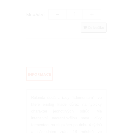
-
+
Množství:
Do košíku
INFORMACE
Rulanda šedá z řady "Elementum", ve
které enolog klade důraz na typický
charakter jednotlivých odrůd. Má
intenzivní naoranžovělou barvu díky
fermentaci na slupkách po dobu 4 týdnů
a následném zrání 18 měsíců ve