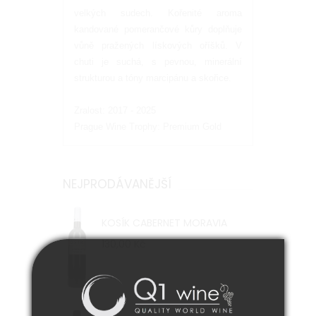
velkých sudech. Kořenité aroma
kandované pomerančové kůry doplňuje
vůně pražených lískových oříšků. V
chuti je suchá, s pevnou, minerální
strukturou a tóny marcipánu a skořice.
Zralost: 2017 - 2025
Prague Wine Trophy: Premium Gold
NEJPRODÁVANĚJŠÍ
KOSÍK CABERNET MORAVIA
130,00 Kč