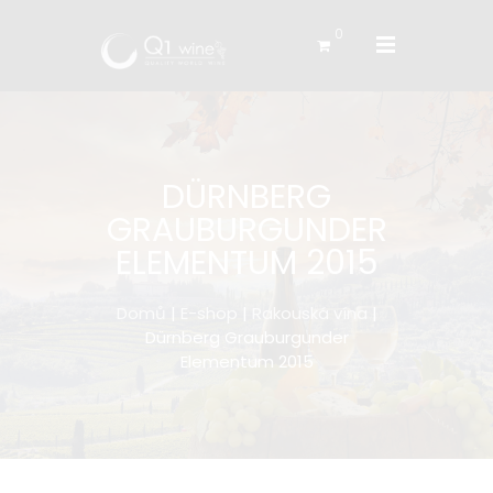
0
DÜRNBERG
GRAUBURGUNDER
ELEMENTUM 2015
Domů
|
E-shop
|
Rakouská vína
|
Dürnberg Grauburgunder
Elementum 2015