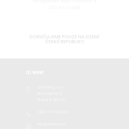
Při objednání zboží v hodnotě 4
000,-Kč a vyšší
DORUČUJEME POUZE NA ÚZEMÍ
ČESKÉ REPUBLIKY
Q1 WINE
Q1trading s.r.o
Na Košince 5,
Praha 8 180 00
+420 771 179 662
info@q1wine.cz