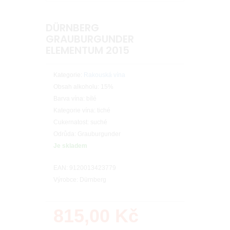
DÜRNBERG
GRAUBURGUNDER
ELEMENTUM 2015
Kategorie:
Rakouská vína
Obsah alkoholu: 15%
Barva vína: bílé
Kategorie vína: tiché
Cukernatost: suché
Odrůda: Grauburgunder
Je skladem
EAN: 9120013423779
Výrobce: Dürnberg
815,00
Kč