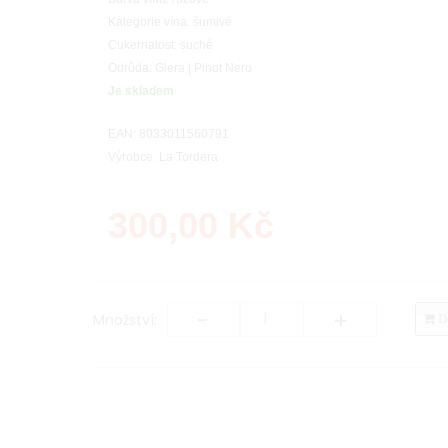
Kategorie vína: šumivé
Cukernatost: suché
Odrůda: Glera | Pinot Nero
Je skladem
EAN: 8033011560791
Výrobce: La Tordera
300,00
Kč
-
+
Množství:
Do