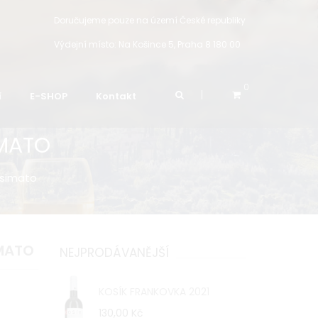
Doručujeme pouze na území České republiky
Výdejní místo:
Na Košince 5, Praha 8 180 00
0
í
E-SHOP
Kontakt
IMATO
esimato
IMATO
NEJPRODÁVANĚJŠÍ
KOSÍK FRANKOVKA 2021
130,00 Kč