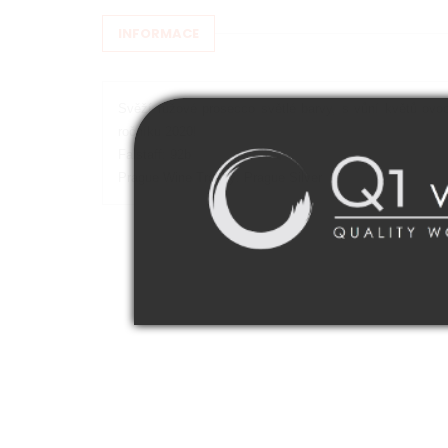
INFORMACE
Svěží růžové prosecco světlé barvy, s vůní květů ovo
ročníku 2020!
Falstaff: 92b
Prague Wine Trophy: Prague Silver