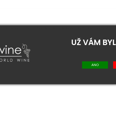
cných stromů a chutí čerstvým malin a melounu, skvělé letní osvěžení a n
UŽ VÁM BYL