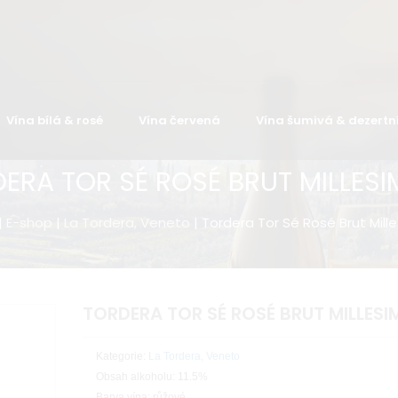
Vína bílá & rosé
Vína červená
Vína šumivá & dezertn
ERA TOR SÉ ROSÉ BRUT MILLES
|
E-shop
|
La Tordera, Veneto
| Tordera Tor Sé Rosé Brut Mill
TORDERA TOR SÉ ROSÉ BRUT MILLES
Kategorie:
La Tordera, Veneto
Obsah alkoholu: 11.5%
Barva vína: růžové