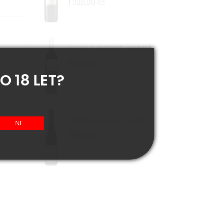
1 020,00 Kč
KOSÍK CABERNET MORAVIA
ovinka
130,00 Kč
O 18 LET?
DIREDER ZWEIGELT 2023
265,00 Kč