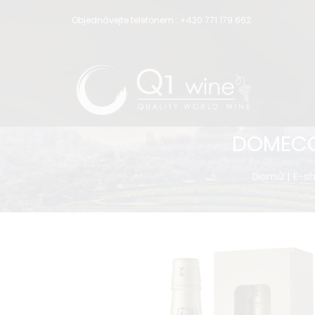
Objednávejte telefonem :
+420 771 179 662
DOMECQ 
Domů
|
E-s