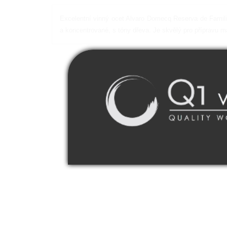
Excelentní vinný ocet Alvaro Domecq Reserva de Famili
a koncentrované, s tóny dřeva. Je skvělý pro přípravu 