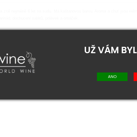
a zrál nejméně 6 let na sudu. Má kaštanovou barvu. Aroma a chuť jsou velm
marinád, dochucení salátů, polévek a omáček.
UŽ VÁM BYL