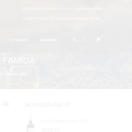
Doručujeme pouze na území České republiky
Výdejní místo:
Na Košince 5, Praha 8 180 00
0
í
E-SHOP
Kontakt
 FAMILIA
a de Familia
 DE
NEJPRODÁVANĚJŠÍ
KOSÍK FRANKOVKA 2021
130,00 Kč