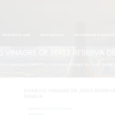
Vína bílá & rosé
Vína červená
Vína šumivá & dezertn
VINAGRE DE JEREZ RESERVA DE
hop
|
Doplňky & Delikatesy
| Domecq Vinagre de Jerez Reserv
DOMECQ VINAGRE DE JEREZ RESERVA
FAMILIA
Kategorie:
Doplňky & Delikatesy
Je skladem