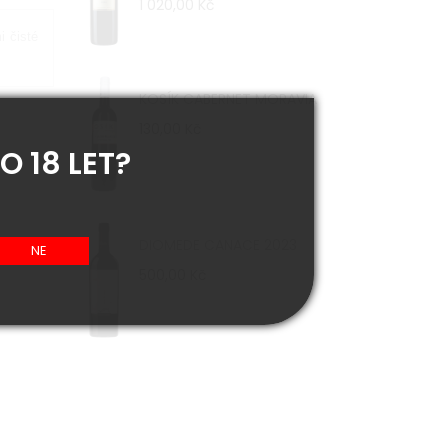
1 020,00 Kč
i čisté
KOSÍK CABERNET MORAVIA
130,00 Kč
O 18 LET?
DIOMEDE CANACE 2023
500,00 Kč