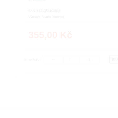
EAN: 8431353100536
Výrobce: Alvaro Domecq
355,00
Kč
-
+
Množství:
Do