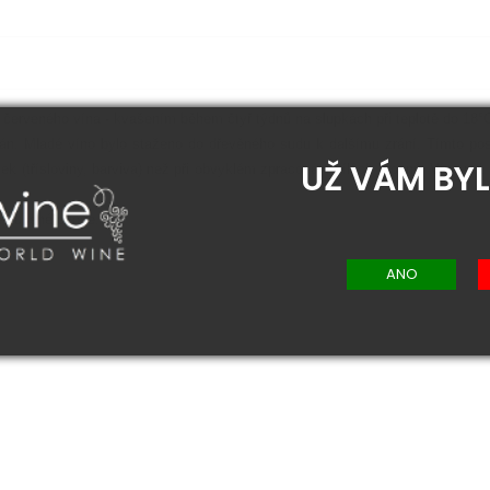
 červeného vína - kvašením během čtyř týdnů na slupkách při teplotě do 18°
ván. Mladé víno bylo staženo do dřevěného sudu k dalšímu zrání. Tímto po
UŽ VÁM BYL
ek (třísloviny, barviva) než při obvyklém zpracování bílých hroznů. Víno má 
je sušené ovoce.