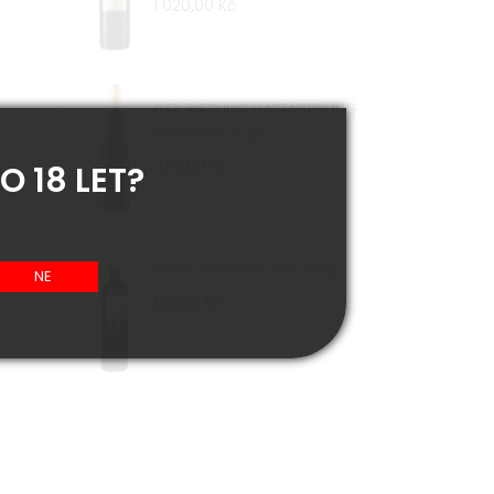
1 020,00 Kč
GEIL RIESLING HASENSPRUNG
C. Dále
TROCKEN 2024
stupem
495,00 Kč
O 18 LET?
sytější
KOSÍK DORNFELDER 2024
130,00 Kč