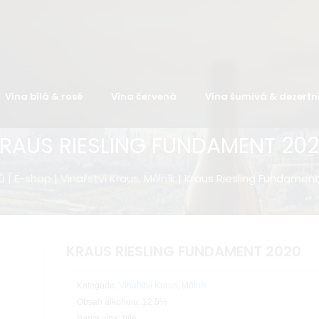
Vína bílá & rosé
Vína červená
Vína šumivá & dezertn
RAUS RIESLING FUNDAMENT 20
ů
|
E-shop
|
Vinařství Kraus, Mělník
| Kraus Riesling Fundament
KRAUS RIESLING FUNDAMENT 2020
Kategorie:
Vinařství Kraus, Mělník
Obsah alkoholu: 12.5%
Barva vína: bílé