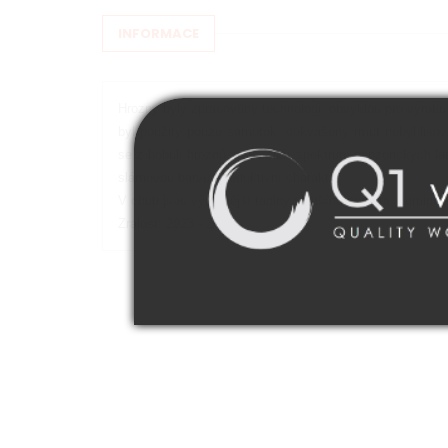
INFORMACE
Hrozny byly zpracovány technologií obvyklou pro výrobu
byl použitý pouze samotok, dokvašený rmut nebyl liso
se z bobulí hroznů získá širší spektrum senzorických lát
slámovou barvu a reduktivní charakter.
V chuti jsou výraznější taniny sladšího spektra, dominu
Zralost: 2023 - 2028