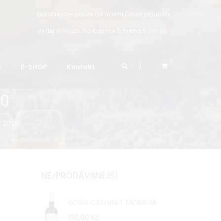
Doručujeme pouze na území České republiky
Výdejní místo:
Na Košince 5, Praha 8 180 00
0
í
E-SHOP
Kontakt
20
 2020
NEJPRODÁVANĚJŠÍ
KOSÍK CABERNET MORAVIA
130,00 Kč