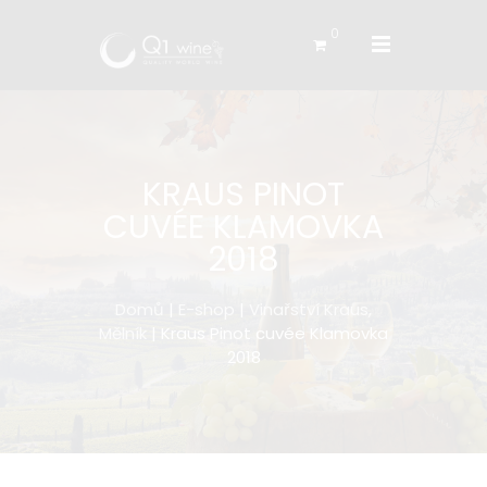
0
KRAUS PINOT
CUVÉE KLAMOVKA
2018
Domů
|
E-shop
|
Vinařství Kraus,
Mělník
| Kraus Pinot cuvée Klamovka
2018