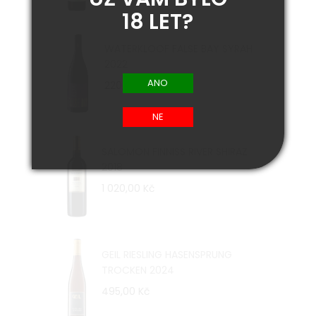
18 LET?
WATERKLOOF FALSE BAY SYRAH
2022
220,00 Kč
SALOMON FINNISS RIVER SHIRAZ
2018
1 020,00 Kč
GEIL RIESLING HASENSPRUNG
TROCKEN 2024
495,00 Kč