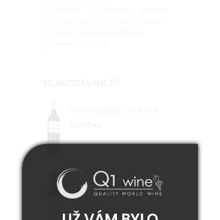
Aromatika je komplexní, převládají
citrusy, meruňky a sušené ovoce s
jemným kvasinkovým podtónem.
Zralost: 2020 - 2025
NEJPRODÁVANĚJŠÍ
KOSÍK CABERNET MORAVIA
130,00 Kč
DÜRNBERG ZWEIGELT
FALKENSTEIN 2021
330,00 Kč
UŽ VÁM BYLO