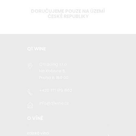
DORUČUJEME POUZE NA ÚZEMÍ
ČESKÉ REPUBLIKY
Q1 WINE
Q1trading s.r.o
Na Košince 5,
Praha 8 180 00
+420 771 179 662
info@q1wine.cz
O VÍNĚ
Italská vína