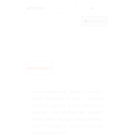
-
+
Množství:
Do košíku
INFORMACE
Víno prémiové řady vzniklo z hroznů z
vinice Klamovka. Je plné s bohatou
strukturou, kvašení a zrání proběhlo v
dřevěném sudu přirozeně bez regulace
teploty. Mladé víno bylo ponecháno delší
dobu v kontaktu s jemnými kaly pro
zvýšení plnosti chuti.