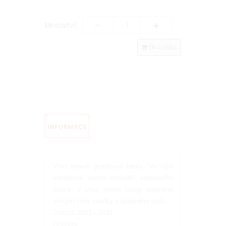
-
+
Množství:
Do košíku
INFORMACE
Víno tmavě granátové barvy. Ve vůni
komplexní aroma tmavého bobulového
ovoce. V chuti jemné taniny doplněné
lehkými tóny vanilky z dubového sudu.
Zralost: 2023 – 2031
Ocenění: