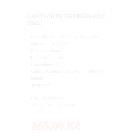
CHÂTEAU DE GENIBON AOC
2022
Kategorie:
Bordeaux AOC & Cru Burgeois
Obsah alkoholu: 13.5%
Barva vína: červené
Kategorie vína: tiché
Cukernatost: suché
Odrůda: Cabernet Sauvignon | Merlot |
Malbec
Je skladem
EAN: 3176481019682
Výrobce: Paillet-Quancard
265,00
Kč