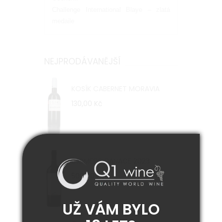
Challenge International Blaye – zlatá
medaile
NEJPRODÁVANĚJŠÍ
KOSÍK CABERNET MORAVIA
130,00 Kč
DIOMEDE CANACE 2023
500,00 Kč
UŽ VÁM BYLO