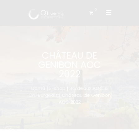
0
CHÂTEAU DE
GENIBON AOC
2022
Domů
|
E-shop
|
Bordeaux AOC &
Cru Burgeois
| Château de Genibon
AOC 2022