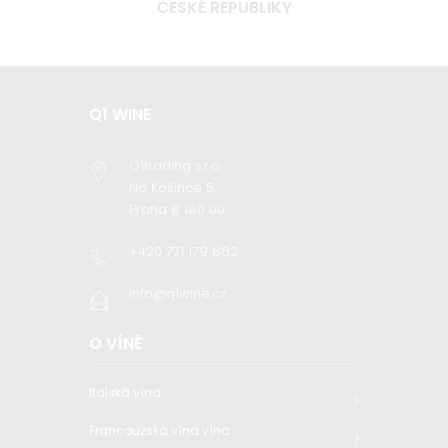
ČESKÉ REPUBLIKY
Q1 WINE
Q1trading s.r.o
Na Košince 5,
Praha 8 180 00
+420 771 179 662
info@q1wine.cz
O VÍNĚ
Italská vína
Francouzská vína vína