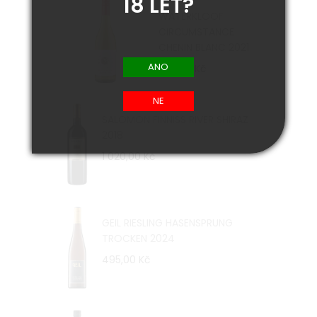
18 LET?
WATERKLOOF
CIRCUMSTANCE
CHENIN BLANC 2021
455,00 Kč
SALOMON FINNISS RIVER SHIRAZ
2018
1 020,00 Kč
GEIL RIESLING HASENSPRUNG
TROCKEN 2024
495,00 Kč