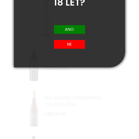
18 LET?
WATERKLOOF
CIRCUMSTANCE
CHENIN BLANC 2021
455,00 Kč
SALOMON FINNISS RIVER SHIRAZ
2018
1 020,00 Kč
GEIL RIESLING HASENSPRUNG
TROCKEN 2024
495,00 Kč