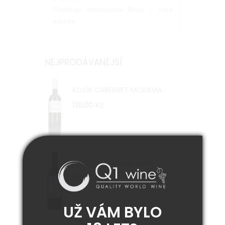
Challenge International Blaye – zlatá
medaile
NEJPRODÁVANĚJŠÍ
KOSÍK CABERNET MORAVIA
130,00 Kč
DIOMEDE CANACE 2023
500,00 Kč
UŽ VÁM BYLO