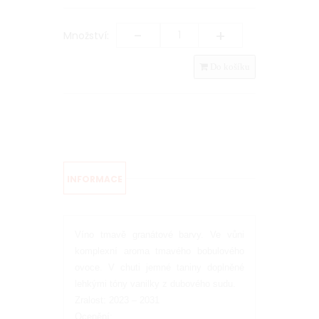
-
+
Množství:
Do košíku
INFORMACE
Víno tmavě granátové barvy. Ve vůni
komplexní aroma tmavého bobulového
ovoce. V chuti jemné taniny doplněné
lehkými tóny vanilky z dubového sudu.
Zralost: 2023 – 2031
Ocenění: