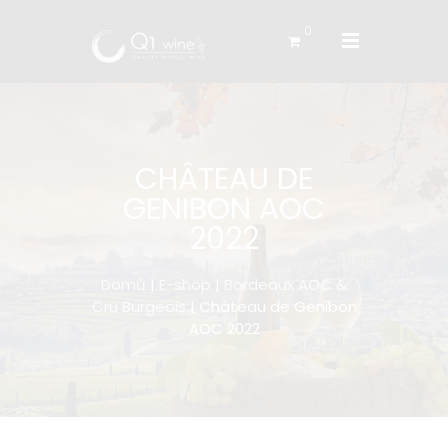
0
CHÂTEAU DE
GENIBON AOC
2022
Domů
|
E-shop
|
Bordeaux AOC &
Cru Burgeois
| Château de Genibon
AOC 2022