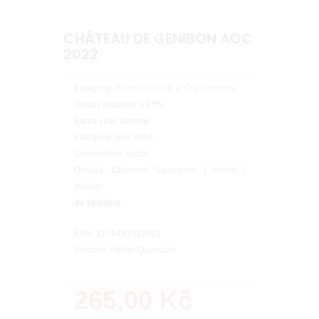
CHÂTEAU DE GENIBON AOC
2022
Kategorie:
Bordeaux AOC & Cru Burgeois
Obsah alkoholu: 13.5%
Barva vína: červené
Kategorie vína: tiché
Cukernatost: suché
Odrůda: Cabernet Sauvignon | Merlot |
Malbec
Je skladem
EAN: 3176481019682
Výrobce: Paillet-Quancard
265,00
Kč