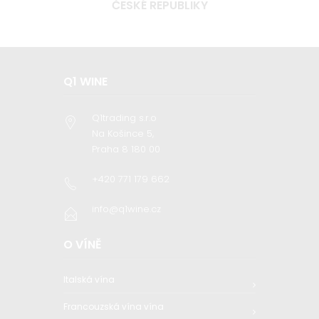
ČESKÉ REPUBLIKY
Q1 WINE
Q1trading s.r.o
Na Košince 5,
Praha 8 180 00
+420 771 179 662
info@q1wine.cz
O VÍNĚ
Italská vína
Francouzská vína vína