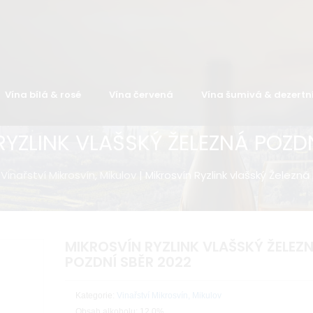
Vína bílá & rosé
Vína červená
Vína šumivá & dezertn
RYZLINK VLAŠSKÝ ŽELEZNÁ POZDN
|
Vinařství Mikrosvín, Mikulov
| Mikrosvín Ryzlink vlašský Železná
MIKROSVÍN RYZLINK VLAŠSKÝ ŽELEZ
POZDNÍ SBĚR 2022
Kategorie:
Vinařství Mikrosvín, Mikulov
Obsah alkoholu: 12.0%