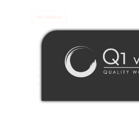
INFORMACE
Víno zrálo v nerezovém tanku a v gönských sudech. Ba
lučního medu. Chuť je pevná, minerální, s citrusovou ky
Zralost: 2020 - 2028
Ocenění:
Prague Wine Trophy 2022 - Prague Premium Gold
Oenoforum 2022 - zlatá medaile
Mikulovská podoblast NSV 2022 - zlatá medaile