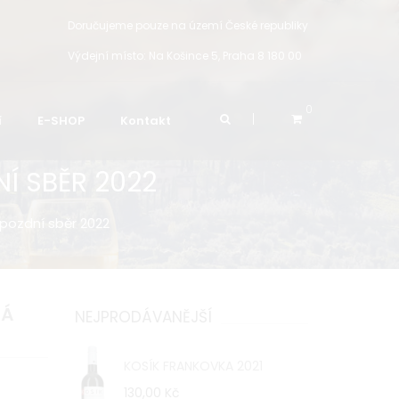
Doručujeme pouze na území České republiky
Výdejní místo:
Na Košince 5, Praha 8 180 00
0
í
E-SHOP
Kontakt
Í SBĚR 2022
 pozdní sběr 2022
NÁ
NEJPRODÁVANĚJŠÍ
KOSÍK FRANKOVKA 2021
130,00 Kč