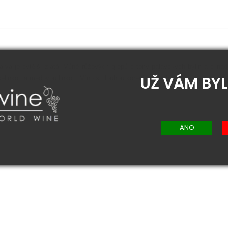
rva je sytější zlatá. Vůně růžových grepů s tóny pálavských bylin a s ná
UŽ VÁM BYL
selinkou a medovou linkou. Víno s dlouhou kořenitou dochutí.