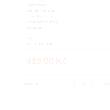
Barva vína: bílé
Kategorie vína: tiché
Cukernatost: suché
Odrůda: Ryzlink vlašský
Je skladem
EAN:
Výrobce: Mikrosvín
415,00
Kč
-
+
Množství:
Do