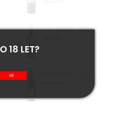
1 020,00 Kč
KOSÍK CABERNET MORAVIA
130,00 Kč
dechem
O 18 LET?
DIREDER ZWEIGELT 2023
265,00 Kč