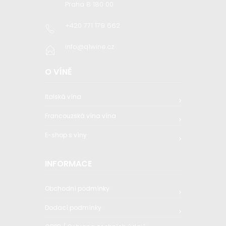
Praha 8 180 00
+420 771 179 662
info@q1wine.cz
O VÍNĚ
Italská vína
Francouzská vína vína
E-shop s víny
INFORMACE
Obchodní podmínky
Dodací podmínky