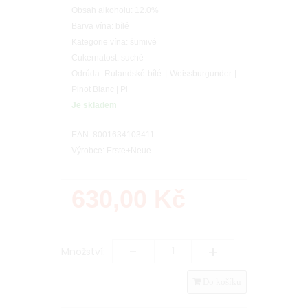
Obsah alkoholu: 12.0%
Barva vína: bílé
Kategorie vína: šumivé
Cukernatost: suché
Odrůda: Rulandské bílé | Weissburgunder |
Pinot Blanc | Pi
Je skladem
EAN: 8001634103411
Výrobce: Erste+Neue
630,00
Kč
-
+
Množství:
Do košíku