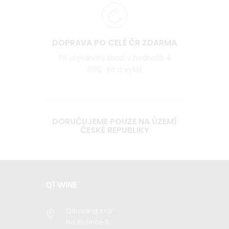
DOPRAVA PO CELÉ ČR ZDARMA
Při objednání zboží v hodnotě 4
000,-Kč a vyšší
DORUČUJEME POUZE NA ÚZEMÍ
ČESKÉ REPUBLIKY
Q1 WINE
Q1trading s.r.o
Na Košince 5,