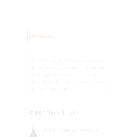
INFORMACE
První šumivé víno vinařství Erste+Neue
patřící do řady špičkových vín Puntay.
Čisté aroma bílého ovoce doplňují jemné
balzamikové tóny, chuť je svěží s velmi
příjemným perlením.
NEJPRODÁVANĚJŠÍ
KOSÍK CABERNET MORAVIA