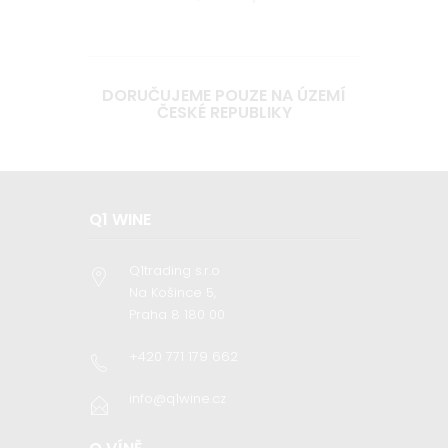
DORUČUJEME POUZE NA ÚZEMÍ
ČESKÉ REPUBLIKY
Q1 WINE
Q1trading s.r.o
Na Košince 5,
Praha 8 180 00
+420 771 179 662
info@q1wine.cz