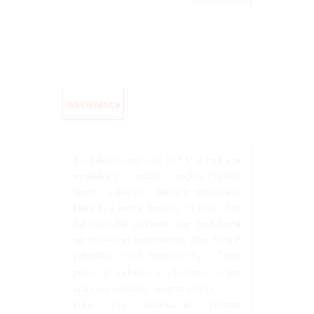
INFORMACE
Bio balzamikový ocet IGP Una Foglia je
výsledkem použití nejkvalitnějších
hroznů sbíraných šetrným způsobem,
které byly jemně lisovány na mošt. Ten
byl následně zahříván, aby zredukoval
na výslednou konzistetnci, díky čemuž
jednotlivé chutě zintenzivněly. Tento
proces je podpořen a zakončen dlouhým
zráním v sudech z různých dřevin.
Díky své jednoduché přírodní