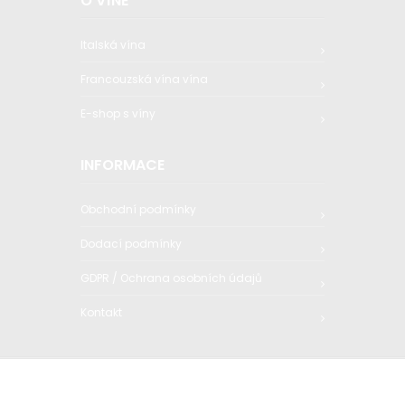
O VÍNĚ
Italská vína
Francouzská vína vína
E-shop s víny
INFORMACE
Obchodní podmínky
Dodací podmínky
GDPR / Ochrana osobních údajů
Kontakt
© 2020 Q1trading s.r.o. All Rights