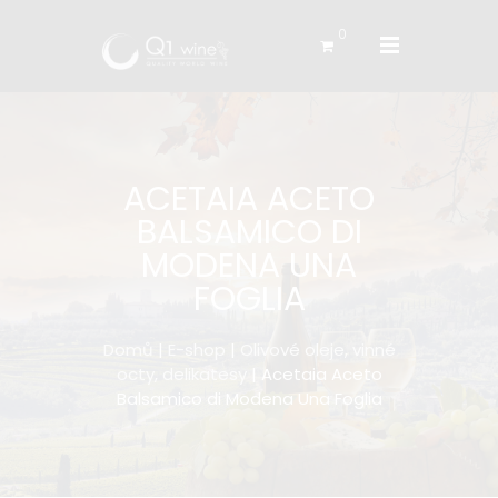
0
ACETAIA ACETO
BALSAMICO DI
MODENA UNA
FOGLIA
Domů
|
E-shop
|
Olivové oleje, vinné
octy, delikatesy
| Acetaia Aceto
Balsamico di Modena Una Foglia