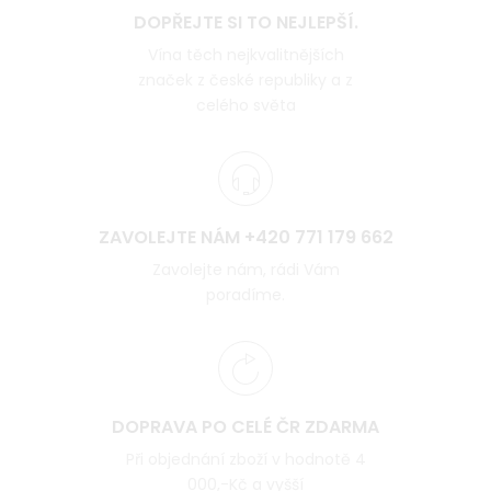
DOPŘEJTE SI TO NEJLEPŠÍ.
Vína těch nejkvalitnějších
značek z české republiky a z
celého světa
ZAVOLEJTE NÁM +420 771 179 662
Zavolejte nám, rádi Vám
poradíme.
DOPRAVA PO CELÉ ČR ZDARMA
Při objednání zboží v hodnotě 4
000,-Kč a vyšší