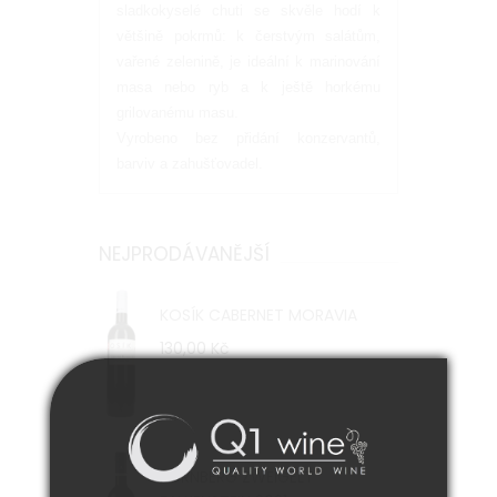
sladkokyselé chuti se skvěle hodí k
většině pokrmů: k čerstvým salátům,
vařené zelenině, je ideální k marinování
masa nebo ryb a k ještě horkému
grilovanému masu.
Vyrobeno bez přidání konzervantů,
barviv a zahušťovadel.
NEJPRODÁVANĚJŠÍ
KOSÍK CABERNET MORAVIA
130,00 Kč
DÜRNBERG ZWEIGELT