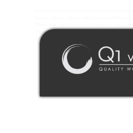
Acetaia Condimento Balsamico Christian je výsledkem k
moruše, kaštanu a jalovce podle prastaré rodinné receptu
Dlouhé zrání napomáhá rozvinutí intenzivní chuti, kte
masu.
Vyrobeno bez přidání konzervantů, barviv a zahušťovade