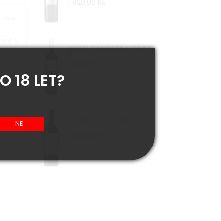
1 020,00 Kč
z dubu,
enině a
KOSÍK CABERNET MORAVIA
130,00 Kč
O 18 LET?
DIOMEDE CANACE 2023
500,00 Kč