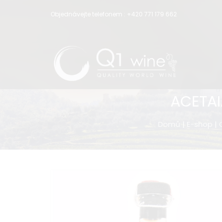
Objednávejte telefonem :
+420 771 179 662
ACETAI
Domů
|
E-shop
|