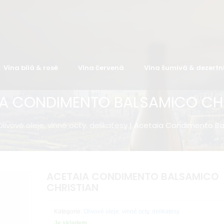
Vína bílá & rosé
Vína červená
Vína šumivá & dezertn
A CONDIMENTO BALSAMICO CH
Olivové oleje, vinné octy, delikatesy
| Acetaia Condimento Ba
ACETAIA CONDIMENTO BALSAMICO
CHRISTIAN
Kategorie:
Olivové oleje, vinné octy, delikatesy
Je skladem