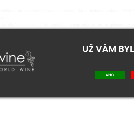
ombinace hroznového moštu a vinného octa, která následně zrála v sudech 
ry.
rá se skvěle hodí do salátů, omáček, marinád nebo přímo ke grilované zel
l.
UŽ VÁM BYL