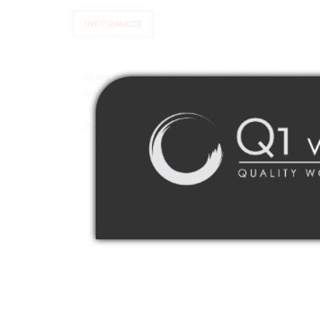
INFORMACE
Merlot tmavě rubínové barvy, výrazného aroma lesního 
tóny sladkého koření a mléčné čokolády v závěru. Zrál 
Zralost: 2020 - 2025