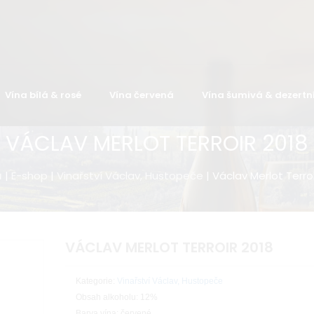
Vína bílá & rosé
Vína červená
Vína šumivá & dezertn
VÁCLAV MERLOT TERROIR 2018
ů
|
E-shop
|
Vinařství Václav, Hustopeče
| Václav Merlot Terroi
VÁCLAV MERLOT TERROIR 2018
Kategorie:
Vinařství Václav, Hustopeče
Obsah alkoholu: 12%
Barva vína: červené