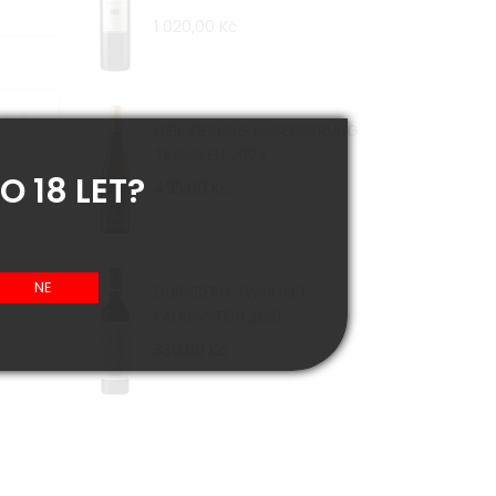
1 020,00 Kč
chutí s
GEIL RIESLING HASENSPRUNG
TROCKEN 2024
O 18 LET?
495,00 Kč
DÜRNBERG ZWEIGELT
FALKENSTEIN 2021
330,00 Kč