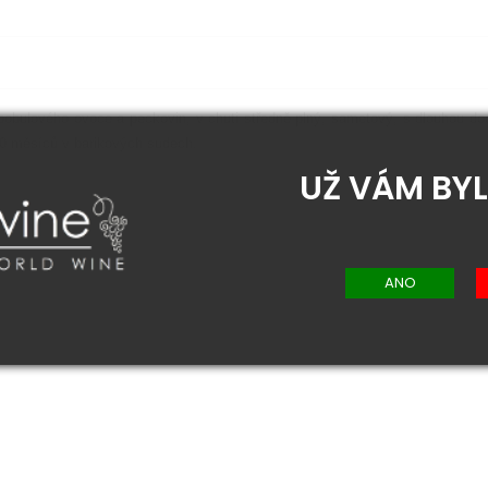
bobulového ovoce a peckovin, v chuti středně plný, sametový, s dlouhou do
10 měsíců v barikových sudech.
UŽ VÁM BYL