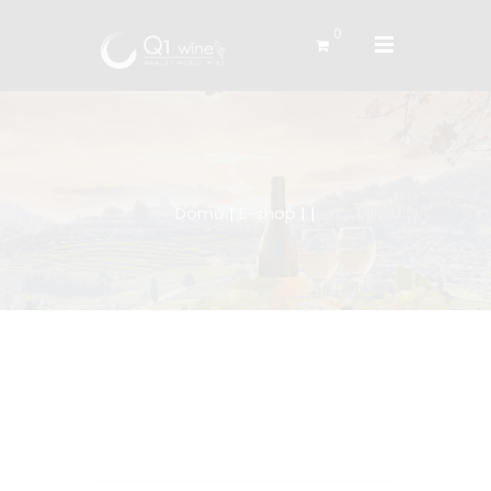
0
Domů
|
E-shop
|
|