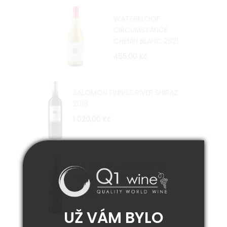
WATERKLOOF
CIRCUMSTANCE
CHENIN BLANC 2021
455,00 Kč
SALOMON FINNISS RIVER SHIRAZ
2018
1 020,00 Kč
GEIL RIESLING HASENSPRUNG
TROCKEN 2024
495,00 Kč
UŽ VÁM BYLO