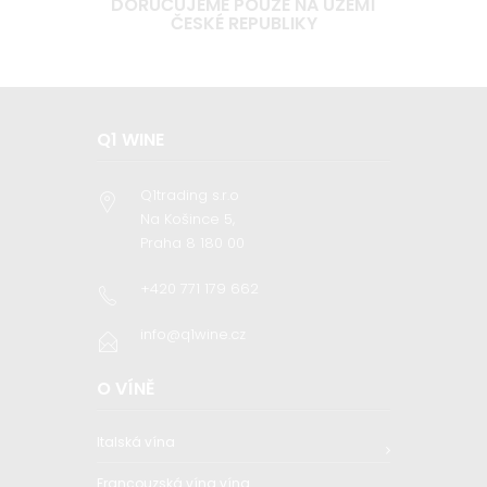
DORUČUJEME POUZE NA ÚZEMÍ
ČESKÉ REPUBLIKY
Q1 WINE
Q1trading s.r.o
Na Košince 5,
Praha 8 180 00
+420 771 179 662
info@q1wine.cz
O VÍNĚ
Italská vína
Francouzská vína vína